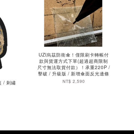
UZI烏茲防衛傘！僅限刷卡轉帳付
款與貨運方式下單(超過超商限制
尺寸無法取貨付款）！承重220P /
擊破 / 升級版 / 新增傘面反光邊條
NT$ 2,590
盔 / 刺繡