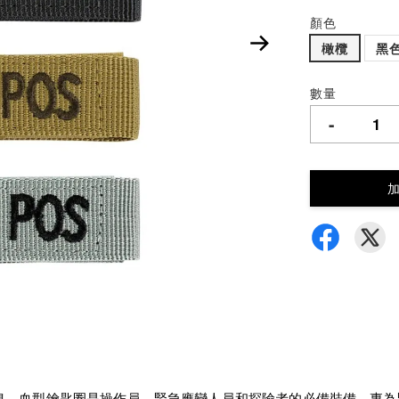
顏色
橄欖
黑
數量
-