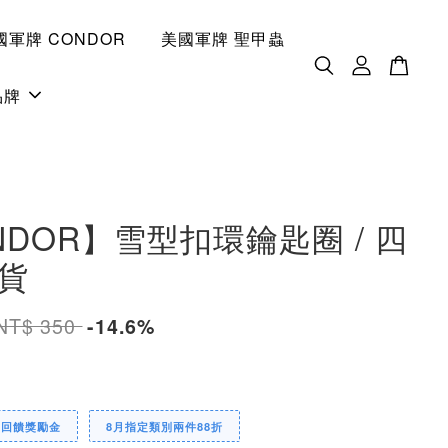
國軍牌 CONDOR
美國軍牌 聖甲蟲
品牌
NDOR】雪型扣環鑰匙圈 / 四
現貨
NT$ 350
-14.6%
定回饋獎勵金
8月指定類別兩件88折