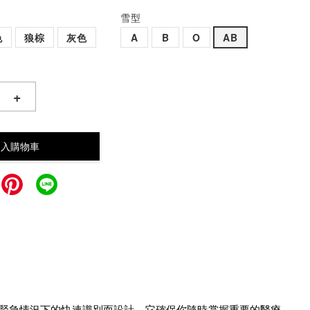
雪型
色
狼棕
灰色
A
B
O
AB
+
加入購物車