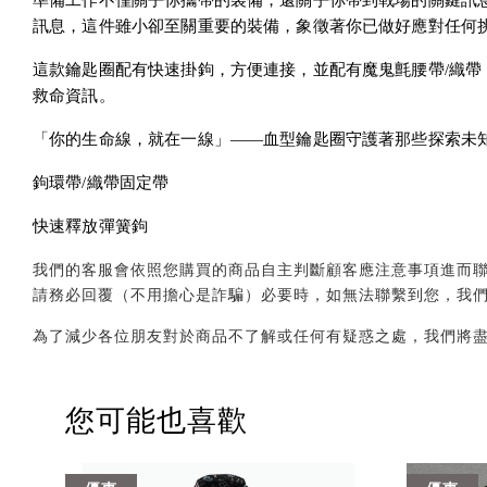
準備工作不僅關乎你攜帶的裝備，還關乎你帶到戰場的關鍵訊
訊息，這件雖小卻至關重要的裝備，象徵著你已做好應對任何
這款鑰匙圈配有快速掛鉤，方便連接，並配有魔鬼氈腰帶/織帶
救命資訊。
「你的生命線，就在一線」——血型鑰匙圈守護著那些探索未
鉤環帶/織帶固定帶
快速釋放彈簧鉤
我們的客服會依照您購買的商品自主判斷顧客應注意事項進而聯繫您，會透
請務必回覆（不用擔心是詐騙）必要時，如無法聯繫到您，我
為了減少各位朋友對於商品不了解或任何有疑惑之處，我們將
您可能也喜歡