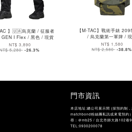
【M-TAC】戰術手錶 2095
TAC 】🇺🇦烏克蘭 / 征服者
/ 烏克蘭第一軍牌 / 
EN I Flex / 黑色 / 現貨
NT$ 1,580
NT$ 3,890
NT$ 2,580
-38.8%
NT$ 5,280
-26.3%
門市資訊
本店地址:總公司展示間 (採預約制
matchbond粉絲團私訊或來電預約）/
尋：＠mb25 / 台北市師大路102巷
TEL:0930200078