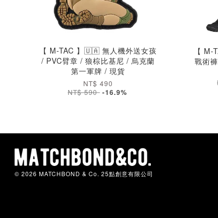
【 M-TAC 】🇺🇦 無人機外送女孩
【 M-
/ PVC臂章 / 狼棕比基尼 / 烏克蘭
戰術褲 G
第一軍牌 / 現貨
NT$ 490
NT$ 590
-16.9%
© 2026 MATCHBOND & Co. 25點創意有限公司