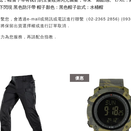
，帽簷下帶有我們的主要紋身閃光圖案，帶來一絲酷感。 L/XL：約
帽簷下閃現 黑色防汗帶 帽子顏色：黑色帽子款式：水桶帽
過e-mail或簡訊或電話進行聯繫（02-2365 2856) (09
們將保留出貨選擇權或進行訂單取消．
盡力為您服務，再請配合指教．
優惠