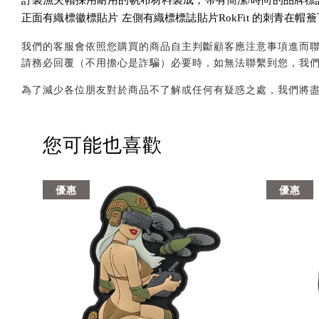
訂製漁夫帽採用耐用的帆布材料製成，帶有簡潔/時尚的品牌標誌
正面有織標徽標貼片 左側有織標標誌貼片RokFit 的刺青在
我們的客服會依照您購買的商品自主判斷顧客應注意事項進而聯繫您，會透
請務必回覆（不用擔心是詐騙）必要時，如無法聯繫到您，我
為了減少各位朋友對於商品不了解或任何有疑惑之處，我們將
您可能也喜歡
優惠
優惠