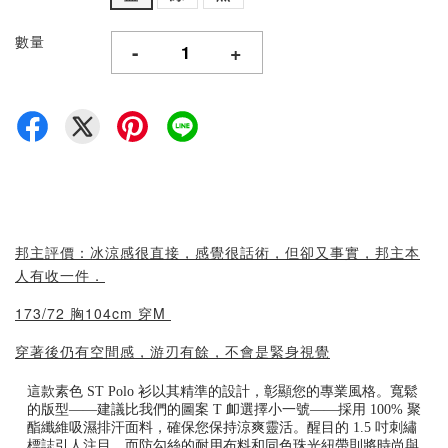
數量
-
+
邦主評價：冰涼感很直接，感覺很話術，但卻又事實，邦主本
人有收一件．
173/72 胸104cm 穿M
穿著後仍有空間感，游刃有餘，不會是緊身視覺
這款素色 ST Polo 衫以其精準的設計，彰顯您的專業風格。寬鬆
的版型——建議比我們的圖案 T 卹選擇小一號——採用 100% 聚
酯纖維吸濕排汗面料，確保您保持涼爽靈活。醒目的 1.5 吋刺繡
標誌引人注目，而防勾絲的耐用布料和同色珠光紐帶則將時尚與