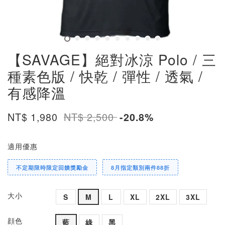
【SAVAGE】絕對冰涼 Polo / 三
種素色版 / 快乾 / 彈性 / 透氣 /
有感降溫
NT$ 1,980
NT$ 2,500
-20.8%
適用優惠
不定期限時限定回饋獎勵金
8月指定類別兩件88折
大小
S
M
L
XL
2XL
3XL
顔色
藍
綠
黑