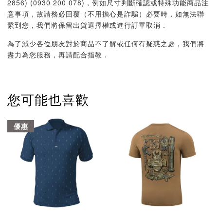
2856) (0930 200 078)，例如尺寸判斷確認或特殊功能商品注
意事項，故請務必回覆（不用擔心是詐騙）必要時，如無法聯
繫到您，我們將保留出貨選擇權或進行訂單取消．
為了減少各位朋友對於商品不了解或任何有疑惑之處，我們將
盡力為您服務，再請配合指教．
您可能也喜歡
優惠