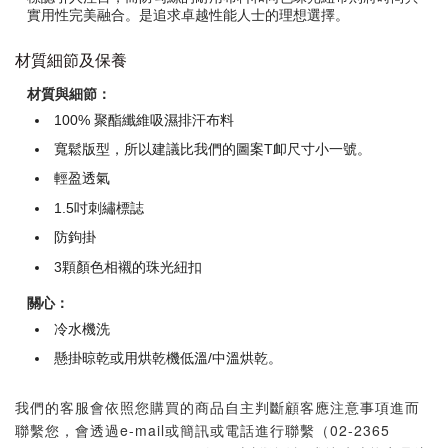
實用性完美融合。是追求卓越性能人士的理想選擇。
材質細節及保養
材質與細節：
100% 聚酯纖維吸濕排汗布料
寬鬆版型，所以建議比我們的圖案T卹尺寸小一號。
輕盈透氣
1.5吋刺繡標誌
防鉤掛
3顆顏色相襯的珠光紐扣
關心：
冷水機洗
懸掛晾乾或用烘乾機低溫/中溫烘乾。
我們的客服會依照您購買的商品自主判斷顧客應注意事項進而
聯繫您，會透過e-mail或簡訊或電話進行聯繫（02-2365