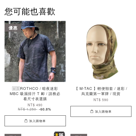
您可能也喜歡
優惠
🇺🇸ROTHCO / 暗夜迷彩
【 M-TAC 】輕便頸套 / 迷彩 /
MBC 吸濕排汗 T 卹 / 請務必
烏克蘭第一軍牌 / 現貨
看尺寸表選購
NT$ 590
NT$ 490
NT$ 1,250
-60.8%
加入購物車
加入購物車