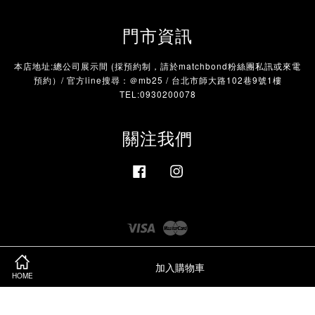
門市資訊
本店地址:總公司展示間 (採預約制，請於matchbond粉絲團私訊或來電
預約）/ 官方line搜尋：＠mb25 / 台北市師大路102巷9號1樓
TEL:0930200078
關注我們
Facebook
Instagram
Visa
Master
服務條款
|
隱私政策
|
退款政策
加入購物車
HOME