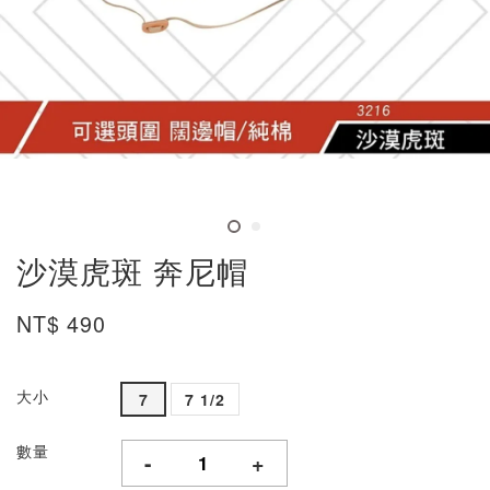
沙漠虎斑 奔尼帽
NT$ 490
大小
7
7 1/2
數量
-
+