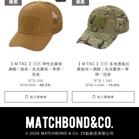
優惠
優惠
【 M-TAC 】🇺🇦 彈性抗撕裂
【 M-TAC 】🇺🇦 多地透氣抗
網帽 / 狼棕 / 烏克蘭第一軍牌 /
撕裂布＋網眼 / 烏克蘭第一軍
現貨
牌 / 現貨
NT$ 350
NT$ 1,080
NT$ 650
NT$ 1,280
-46.2%
-15.6%
加入購物車
加入購物車
© 2026 MATCHBOND & Co. 25點創意有限公司