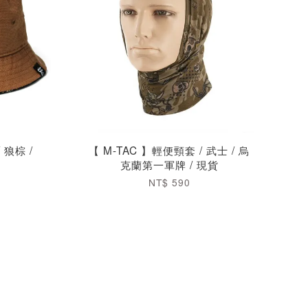
 狼棕 /
【 M-TAC 】輕便頸套 / 武士 / 烏
克蘭第一軍牌 / 現貨
NT$ 590