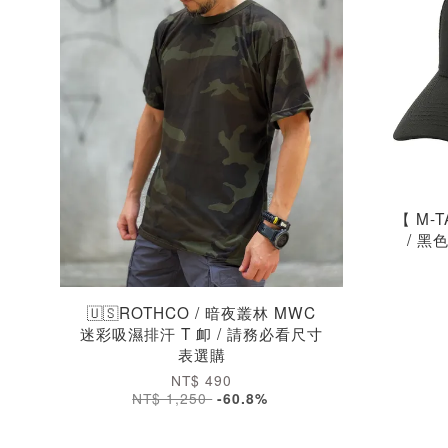
【 M-
/ 黑
🇺🇸ROTHCO / 暗夜叢林 MWC
迷彩吸濕排汗 T 卹 / 請務必看尺寸
表選購
NT$ 490
NT$ 1,250
-60.8%