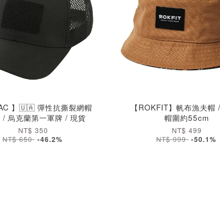
TAC 】🇺🇦 彈性抗撕裂網帽
【ROKFIT】帆布漁夫帽 /
色 / 烏克蘭第一軍牌 / 現貨
帽圍約55cm
NT$ 350
NT$ 499
NT$ 650
-46.2%
NT$ 999
-50.1%