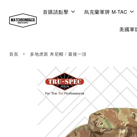
首購請點擊
烏克蘭軍牌 M-TAC
美國軍牌
›
首頁
多地虎斑 奔尼帽 / 最後一頂