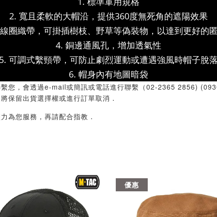
1. 標準軍用規格
2. 寬且柔軟的大帽沿，提供360度無死角的遮陽效果
尼龍線圈織帶，可掛插樹枝、野草等偽裝物，以達到更好的
4. 銅邊通風孔，增加透氣性
5. 可調式繫頸帶，可防止劇烈運動或遭遇強風時帽子脫
6. 帽身內有地圖暗袋
過e-mail或簡訊或電話進行聯繫（02-2365 2856) (09
們將保留出貨選擇權或進行訂單取消．
盡力為您服務，再請配合指教．
優惠