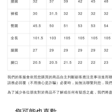
腰圍
32
37
39
42
45
48
褲襠
30
31.5
32
32
32
32
臀圍
45.5
50
51
53
53
54
全長
101.5
103
105
105
105
105
腿圍
27
29
29
29
29
32
腳口
20.5
20.5
21.5
22
22
23
我們的客服會依照您購買的商品自主判斷顧客應注意事項進而聯繫您，會透
請務必回覆（不用擔心是詐騙）必要時，如無法聯繫到您，我
為了減少各位朋友對於商品不了解或任何有疑惑之處，我們將
您可能也喜歡