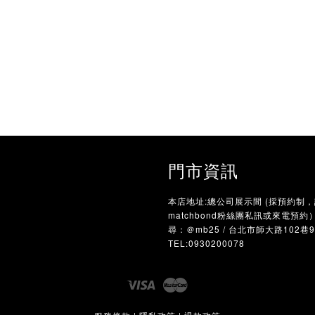
門市資訊
本店地址:總公司展示間 (採預約制
matchbond粉絲團私訊或來電預約）/
尋：＠mb25 / 台北市師大路102巷
TEL:0930200078
Visa
Master