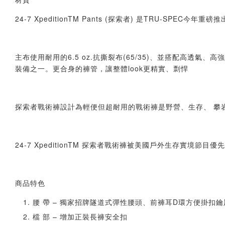
24-7 XpeditionTM Pants (探索者) 是TRU-SP
主布使用耐用的6.5 oz.抗撕裂布(65/35)、並搭配高透
裝備之一。更合身的褲管，讓整體look更精實、剽悍
探索者戰術褲設計為輕便但超耐用的戰術褲是野營、生存、 攀
24-7 XpeditionTM 探索者戰術褲被美國戶外生存實境節目
商品特色
腰 帶 – 獨家招牌隧道式彈性腰頭、前褲耳D環方便掛扣鑰
檔 部 – 增加正裝長褲安全扣