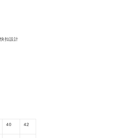
具
性
節快扣設計
40
42