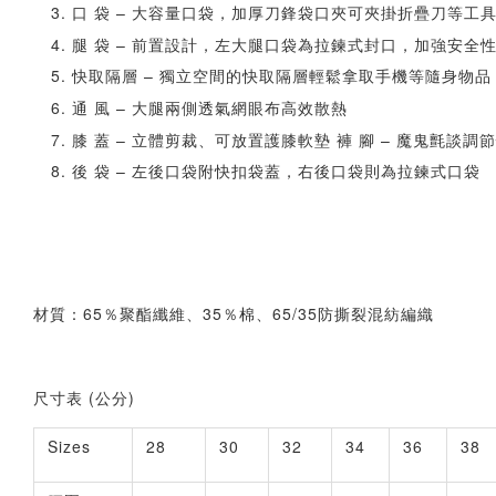
口 袋 – 大容量口袋，加厚刀鋒袋口夾可夾掛折疊刀等工
腿 袋 – 前置設計，左大腿口袋為拉鍊式封口，加強安全
快取隔層 – 獨立空間的快取隔層輕鬆拿取手機等隨身物品
通 風 – 大腿兩側透氣網眼布高效散熱
膝 蓋 – 立體剪裁、可放置護膝軟墊 褲 腳 – 魔鬼氈談調
後 袋 – 左後口袋附快扣袋蓋，右後口袋則為拉鍊式口袋
材質：65％聚酯纖維、35％棉、65/35防撕裂混紡編織
尺寸表 (公分)
Sizes
28
30
32
34
36
38