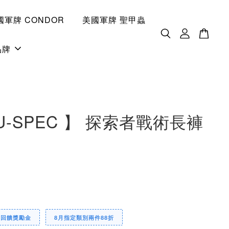
國軍牌 CONDOR
美國軍牌 聖甲蟲
品牌
RU-SPEC 】 探索者戰術長褲
0
定回饋獎勵金
8月指定類別兩件88折