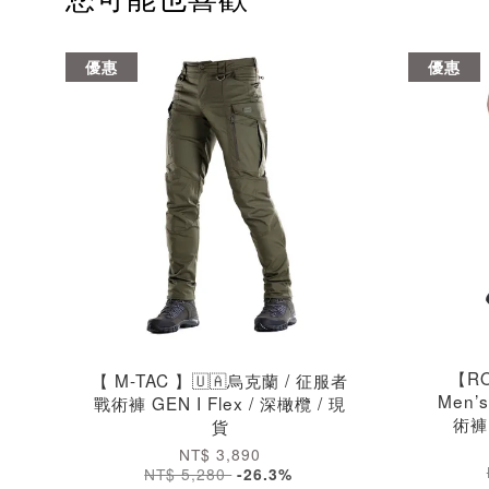
優惠
優惠
【RO
【 M-TAC 】🇺🇦烏克蘭 / 征服者
Men’
戰術褲 GEN I Flex / 深橄欖 / 現
術褲
貨
NT$ 3,890
NT$ 5,280
-26.3%