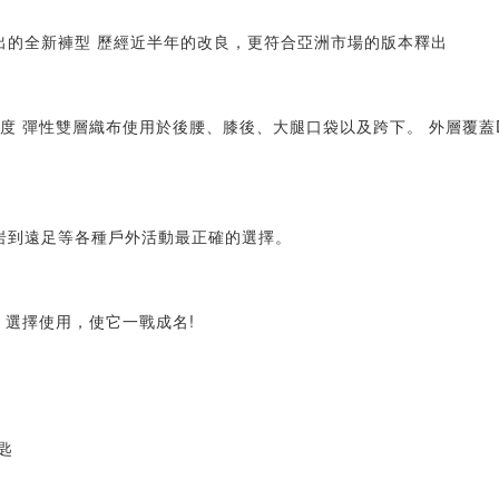
EC今年重磅推出的全新褲型 歷經近半年的改良，更符合亞洲市場的版本釋出
氣、高強度 彈性雙層織布使用於後腰、膝後、大腿口袋以及跨下。 外層
岩到遠足等各種戶外活動最正確的選擇。
優先 選擇使用，使它一戰成名!
匙