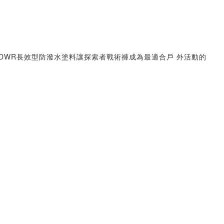
覆蓋DWR長效型防潑水塗料讓探索者戰術褲成為最適合戶 外活動的