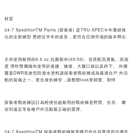
材質
24-7 XpeditionTM Pants (探索者) 是TRU-SPEC今年重磅推
出的全新褲型 歷經近半年的改良，更符合亞洲市場的版本釋出
主布使用耐用的6.5 oz.抗撕裂布(65/35)、並搭配高透氣、高強
度 彈性雙層織布使用於後腰、膝後、大腿口袋以及跨下。 外層
覆蓋DWR長效型防潑水塗料讓探索者戰術褲成為最適合戶 外活
動的裝備之一。更合身的褲管，讓整體look更精實、剽悍
探索者戰術褲設計為輕便但超耐用的戰術褲是野營、生存、 攀
岩到遠足等各種戶外活動最正確的選擇。
24-7 XpeditionTM 探索者戰術褲被美國戶外生存實境節目優先