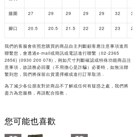
腿圍
27
29
29
29
29
32
32
腳口
20.5
20.5
21.5
22
22
23
23
我們的客服會依照您購買的商品自主判斷顧客應注意事項進而
聯繫您，會透過e-mail或簡訊或電話進行聯繫（02-2365
2856) (0930 200 078)，例如尺寸判斷確認或特殊功能商品注
意事項，故請務必回覆（不用擔心是詐騙）必要時，如無法聯
繫到您，我們將保留出貨選擇權或進行訂單取消．
為了減少各位朋友對於商品不了解或任何有疑惑之處，我們將
盡力為您服務，再請配合指教．
您可能也喜歡