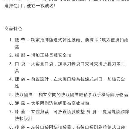
選擇使用，使它一戰成名!
商品特色
腰 帶 – 獨家招牌隧道式彈性腰頭、前褲耳D環方便掛扣鑰
匙
檔 部 – 增加正裝長褲安全扣
口 袋 – 大容量口袋，加厚刀鋒袋口夾可夾掛折疊刀等工
具
腿 袋 – 前置設計，左大腿口袋為拉鍊式封口，加強安全
性
快取隔層 – 獨立空間的快取隔層輕鬆拿取手機等隨身物品
通 風 – 大腿兩側透氣網眼布高效散熱
膝 蓋 – 立體剪裁、可放置護膝軟墊 褲 腳 – 魔鬼氈談調節
快扣設計
後 袋 – 左後口袋附快扣袋蓋，右後口袋則為拉鍊式口袋