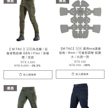
優惠
優惠
【M-TAC】🇺🇦 通用eva護膝
【 M-TAC 】🇺🇦烏克蘭 / 征
規格 / 8mm / 可修剪調整 範圍
服者戰術褲 GEN I Flex / 深橄
大 / 出貨一對
欖 / 現貨
NT$ 490
NT$ 3,890
NT$ 790
-38%
NT$ 5,280
-26.3%
加入購物車
加入購物車
優惠