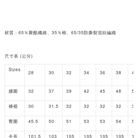
材質：65％聚酯纖維、35％棉、65/35防撕裂混紡編織
尺寸表 (公分)
Sizes
28
30
32
34
36
38
40
腰圍
32
37
39
42
45
48
52
褲襠
30
31.5
32
32
32
32
35
臀圍
45.5
50
51
53
53
54
55
全長
101.5
103
105
105
105
105
10