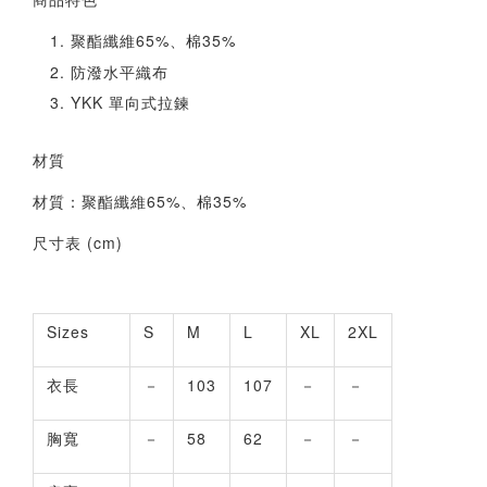
聚酯纖維65%、棉35%
防潑水平織布
YKK 單向式拉鍊
材質
材質：聚酯纖維65%、棉35%
尺寸表 (cm)
Sizes
S
M
L
XL
2XL
衣長
－
103
107
－
－
胸寬
－
58
62
－
－