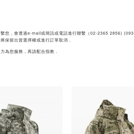
過e-mail或簡訊或電話進行聯繫（02-2365 2856) (09
們將保留出貨選擇權或進行訂單取消．
盡力為您服務，再請配合指教．