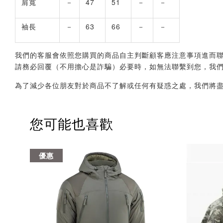
肩寬
－
47
51
－
－
袖長
－
63
66
－
－
我們的客服會依照您購買的商品自主判斷顧客應注意事項進而聯繫您，會透
請務必回覆（不用擔心是詐騙）必要時，如無法聯繫到您，我
為了減少各位朋友對於商品不了解或任何有疑惑之處，我們將
您可能也喜歡
優惠