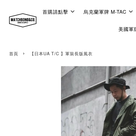
首購請點擊
烏克蘭軍牌 M-TAC
美國軍牌
›
首頁
【日本UA T/C 】軍裝長版風衣