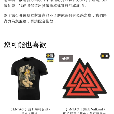
繫到您，我們將保留出貨選擇權或進行訂單取消．
為了減少各位朋友對於商品不了解或任何有疑惑之處，我們將
盡力為您服務，再請配合指教．
您可能也喜歡
優惠
【 M-TAC 】短T 海報女郎 /
【 M-TAC 】🇺🇦 Valknut /
黑色 / 現貨
PVC臂章 / 雙色 / 烏克蘭第一