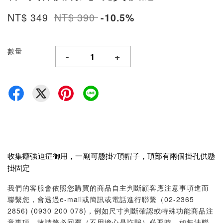
NT$ 349
NT$ 390
-10.5%
數量
-
+
收集癖強迫症御用，一副可懸掛7頂帽子，頂部有兩個掛孔供懸
掛固定
我們的客服會依照您購買的商品自主判斷顧客應注意事項進而
聯繫您，會透過e-mail或簡訊或電話進行聯繫（02-2365
2856) (0930 200 078)，例如尺寸判斷確認或特殊功能商品注
意事項，故請務必回覆（不用擔心是詐騙）必要時，如無法聯