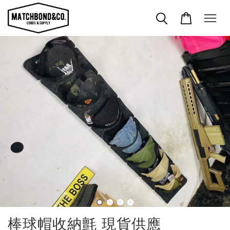
棒球帽收納氈 現貨供應