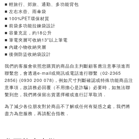
■ 輕旅行、郊旅、通勤、多功能背包
■ 左右水壺、雨傘袋
■ 100%PET環保材質
■ 前袋多功能拉鍊袋設計
■ 容量充足，約18公升
■ 筆電夾層可收納13"以上筆電
■ 內建小物收納夾層
■ 後側防盜收納袋設計
我們的客服會依照您購買的商品自主判斷顧客應注意事項進而
聯繫您，會透過e-mail或簡訊或電話進行聯繫（02-2365
2856) (0930 200 078)，例如尺寸判斷確認或特殊功能商品注
意事項，故請務必回覆（不用擔心是詐騙）必要時，如無法聯
繫到您，我們將保留出貨選擇權或進行訂單取消．
為了減少各位朋友對於商品不了解或任何有疑惑之處，我們將
盡力為您服務，再請配合指教．