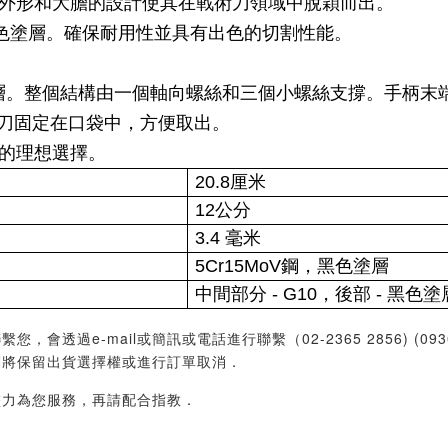
的外形和大膽的設計使其在戰術刀領域中脫穎而出。
有黑色塗層。確保耐用性並具有出色的切割性能。
 塗層。整個結構由一個軸向螺絲和三個小螺絲支撐。手柄
刀固定在口袋中，方便取出。
用的理想選擇。
20.8厘米
12公分
3.4 毫米
5Cr15MoV鋼，黑色塗層
中間部分 - G10，後部 - 黑色
過e-mail或簡訊或電話進行聯繫（02-2365 2856) (09
們將保留出貨選擇權或進行訂單取消．
盡力為您服務，再請配合指教．