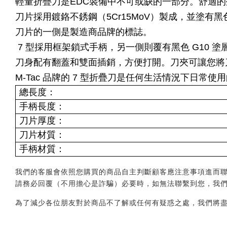
輕量折疊刀是EDC裝備中不可或缺的一部分。舒適
刀片採用鍍鉻不銹鋼（5Cr15MoV）製成，並塗
刀片的一側是製造商品牌的標誌。
7 型採用框架鎖式手柄，另一側則覆有黑色 G10
刀身配有翻蓋和雙面插銷，方便打開。刀夾可讓您將
M-Tac 品牌的 7 型折疊刀是任何生活情況下日常使
總長度：
手柄長度：
刀片厚度：
刀片材質：
手柄材質：
我們的客服會依照您購買的商品自主判斷顧客應注意事項進而聯繫您，會透
請務必回覆（不用擔心是詐騙）必要時，如無法聯繫到您，我
為了減少各位朋友對於商品不了解或任何有疑惑之處，我們將