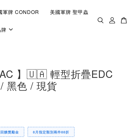
國軍牌 CONDOR
美國軍牌 聖甲蟲
品牌
TAC 】🇺🇦 輕型折疊EDC
 / 黑色 / 現貨
0
定回饋獎勵金
8月指定類別兩件88折