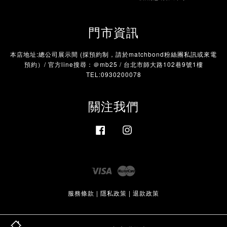
門市資訊
本店地址:總公司展示間 (採預約制，請於matchbond粉絲團私訊或來電
預約）/ 官方line搜尋：＠mb25 / 台北市師大路102巷9號1樓
TEL:0930200078
關注我們
Facebook
Instagram
Visa
Master
服務條款
|
隱私政策
|
退款政策