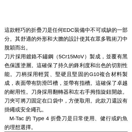
這款輕巧的折疊刀是任何EDC裝備中不可或缺的一部
分。其舒適的外形和大膽的設計使其在眾多戰術刀中
脫穎而出。
刀片採用鍍鉻不鏽鋼（5Cr15MoV）製成，並覆有黑
色保護塗層。這確保了持久的鋒利度和出色的切割性
能。刀柄採用輕質、堅硬且堅固的G10複合材料製
成，表面帶有防滑凹槽，並帶有指槽。這確保了卓越
的耐用性。刀身採用翻轉器和左右手拇指旋鈕開啟。
刀夾可將刀固定在口袋中，方便取用。此款刀還設有
掛繩或安全繩孔。
M-Tac 的 Type 4 折疊刀是日常使用、健行或釣魚
的理想選擇。