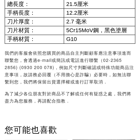
總長度：
21.5厘米
手柄長度：
12.2厘米
刀片厚度：
2.7 毫米
刀片材質：
5Cr15MoV鋼，黑色塗層
手柄材質：
G10
我們的客服會依照您購買的商品自主判斷顧客應注意事項進而
聯繫您，會透過e-mail或簡訊或電話進行聯繫（02-2365
2856) (0930 200 078)，例如尺寸判斷確認或特殊功能商品注
意事項，故請務必回覆（不用擔心是詐騙）必要時，如無法聯
繫到您，我們將保留出貨選擇權或進行訂單取消．
為了減少各位朋友對於商品不了解或任何有疑惑之處，我們將
盡力為您服務，再請配合指教．
您可能也喜歡