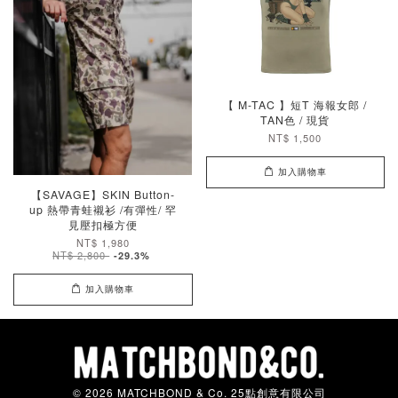
【 M-TAC 】短T 海報女郎 /
TAN色 / 現貨
NT$ 1,500
加入購物車
【SAVAGE】SKIN Button-
up 熱帶青蛙襯衫 /有彈性/ 罕
見壓扣極方便
NT$ 1,980
NT$ 2,800
-29.3%
加入購物車
© 2026 MATCHBOND & Co. 25點創意有限公司