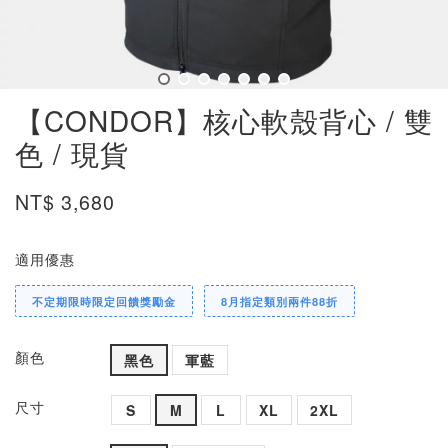
【CONDOR】核心軟殼背心 / 雙
色 / 現貨
NT$ 3,680
適用優惠
不定期限時限定回饋獎勵金
8月指定類別兩件88折
顏色
黑色
軍藍
尺寸
S
M
L
XL
2XL