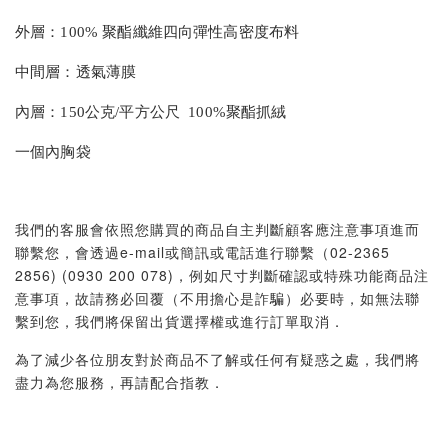
外層：100% 聚酯纖維四向彈性高密度布料
中間層：透氣薄膜
內層：150公克/平方公尺 100%聚酯抓絨
一個內胸袋
我們的客服會依照您購買的商品自主判斷顧客應注意事項進而
聯繫您，會透過e-mail或簡訊或電話進行聯繫（02-2365
2856) (0930 200 078)，例如尺寸判斷確認或特殊功能商品注
意事項，故請務必回覆（不用擔心是詐騙）必要時，如無法聯
繫到您，我們將保留出貨選擇權或進行訂單取消．
為了減少各位朋友對於商品不了解或任何有疑惑之處，我們將
盡力為您服務，再請配合指教．