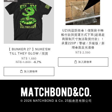
UZI烏茲防衛傘！僅限刷卡轉
帳付款與貨運方式下單(超過超
商限制尺寸無法取貨付款）！
承重220P / 擊破 / 升級版 / 新
增傘面反光邊條
【 BUNKER 27 】NUKE'EM
NT$ 2,590
TILL THEY GLOW / 現貨
NT$ 1,680
NT$ 1,800
-6.7%
加入購物車
加入購物車
© 2026 MATCHBOND & Co. 25點創意有限公司