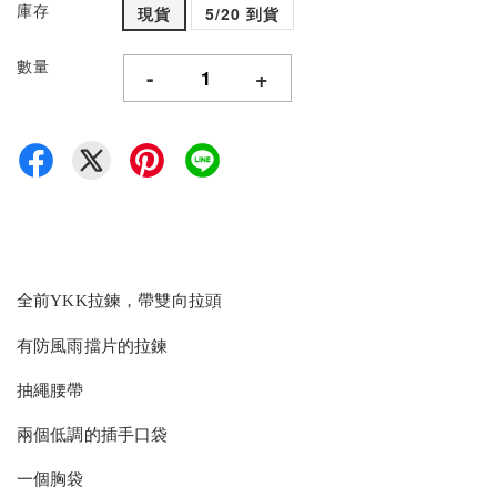
庫存
現貨
5/20 到貨
數量
-
+
全前YKK拉鍊，帶雙向拉頭
有防風雨擋片的拉鍊
抽繩腰帶
兩個低調的插手口袋
一個胸袋