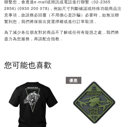
聯繫您，會透過e-mail或簡訊或電話進行聯繫（02-2365
2856) (0930 200 078)，例如尺寸判斷確認或特殊功能商品注
意事項，故請務必回覆（不用擔心是詐騙）必要時，如無法聯
繫到您，我們將保留出貨選擇權或進行訂單取消．
為了減少各位朋友對於商品不了解或任何有疑惑之處，我們將
盡力為您服務，再請配合指教．
您可能也喜歡
優惠