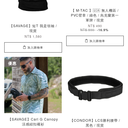
【 M-TAC 】🇺🇦 無人機區 /
PVC臂章 / 綠色 / 烏克蘭第一
軍牌 / 現貨
【SAVAGE】短T 我是領袖 /
NT$ 490
NT$ 590
-16.9%
現貨
NT$ 1,580
加入購物車
加入購物車
優惠
【SAVAGE】Carl G Canopy
【CONDOR】LCS勝利腰帶 /
涼感紐扣襯衫
黑色 / 現貨