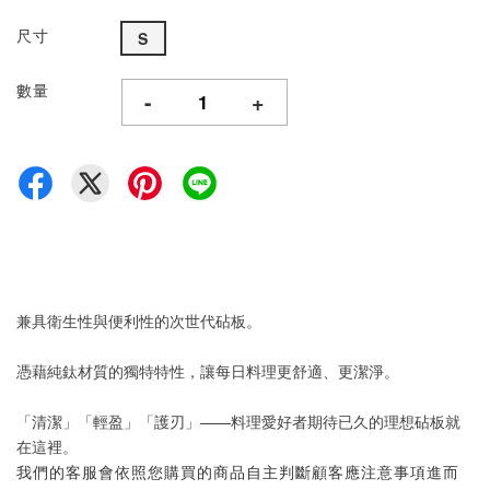
尺寸
S
數量
-
+
兼具衛生性與便利性的次世代砧板。
憑藉純鈦材質的獨特特性，讓每日料理更舒適、更潔淨。
「清潔」「輕盈」「護刃」——料理愛好者期待已久的理想砧板就
在這裡。
我們的客服會依照您購買的商品自主判斷顧客應注意事項進而