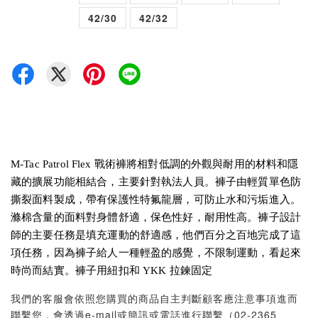
42/30
42/32
M-Tac Patrol Flex 戰術褲將相對低調的外觀與耐用的材料和隱
藏的擴展功能相結合，主要針對執法人員。褲子由輕質單色防
撕裂面料製成，帶有保護性特氟龍層，可防止水和污垢進入。
滌棉含量的面料對身體舒適，保色性好，耐用性高。褲子設計
師的主要任務是填充運動的舒適感，他們百分之百地完成了這
項任務，因為褲子給人一種輕盈的感覺，不限制運動，看起來
時尚而結實。褲子用紐扣和 YKK 拉鍊固定
我們的客服會依照您購買的商品自主判斷顧客應注意事項進而
聯繫您，會透過e-mail或簡訊或電話進行聯繫（02-2365