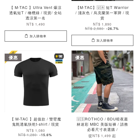
【 M-TAC 】Ultra Vent 爆涼
【M-TAC】🇺🇦 短T Warrior
透氣短T / 橄欖綠 / 現貨/ 全站
/ 淺灰色 / 烏克蘭第一軍牌 / 現
透涼第一名
貨
NT$ 1,490
NT$ 1,890
NT$ 2,580
-26.7%
加入購物車
加入購物車
優惠
優惠
【 M-TAC 】超值款 / 雙臂魔
🇺🇸ROTHCO / BDU暗夜叢
鬼氈透氣快乾t-shirt / 現貨
林迷彩 MBC 美版短褲 / 請務
必看尺寸表選購 /
NT$ 1,080
NT$ 1,280
-15.6%
從
起
NT$ 1,499