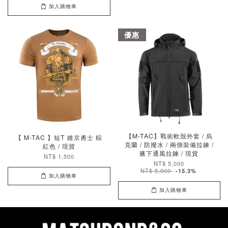
加入購物車
優惠
【M-TAC】戰術軟殼外套 / 烏
【 M-TAC 】短T 維京勇士 棕
克蘭 / 防撥水 / 兩側裝備拉鍊 /
紅色 / 現貨
腋下通風拉鍊 / 現貨
NT$ 1,500
NT$ 5,000
NT$ 5,900
-15.3%
加入購物車
加入購物車