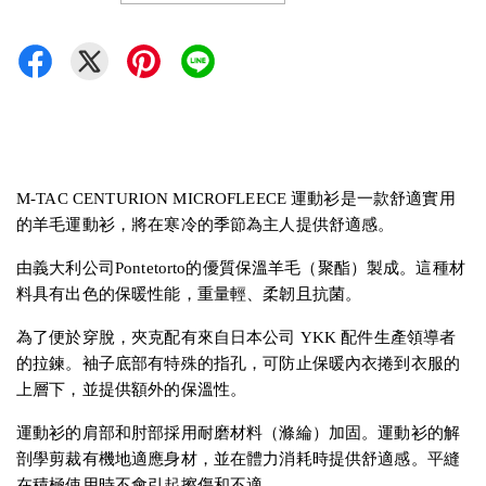
M-TAC CENTURION MICROFLEECE 運動衫是一款舒適實用
的羊毛運動衫，將在寒冷的季節為主人提供舒適感。
由義大利公司Pontetorto的優質保溫羊毛（聚酯）製成。這種材
料具有出色的保暖性能，重量輕、柔韌且抗菌。
為了便於穿脫，夾克配有來自日本公司 YKK 配件生產領導者
的拉鍊。袖子底部有特殊的指孔，可防止保暖內衣捲到衣服的
上層下，並提供額外的保溫性。
運動衫的肩部和肘部採用耐磨材料（滌綸）加固。運動衫的解
剖學剪裁有機地適應身材，並在體力消耗時提供舒適感。平縫
在積極使用時不會引起擦傷和不適