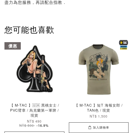
盡力為您服務，再請配合指教．
您可能也喜歡
優惠
【 M-TAC 】🇺🇦 黑桃女士 /
【 M-TAC 】短T 海報女郎 /
PVC臂章 / 烏克蘭第一軍牌 /
TAN色 / 現貨
現貨
NT$ 1,500
NT$ 490
NT$ 590
-16.9%
加入購物車