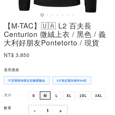
【M-TAC】🇺🇦 L2 百夫長
Centurion 微絨上衣 / 黑色 / 義
大利好朋友Pontetorto / 現貨
NT$ 3,850
適用優惠
不定期限時限定回饋獎勵金
8月指定類別兩件88折
大小
S
M
L
XL
2XL
3XL
數量
-
+