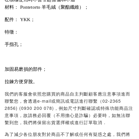
材料： Pontetorto 羊毛絨（聚酯纖維）；
配件： YKK；
特徵：
手指孔；
加固易磨損的部件；
拉鍊方便穿脫。
我們的客服會依照您購買的商品自主判斷顧客應注意事項進而
聯繫您，會透過e-mail或簡訊或電話進行聯繫（02-2365
2856) (0930 200 078)，例如尺寸判斷確認或特殊功能商品注
意事項，故請務必回覆（不用擔心是詐騙）必要時，如無法聯
繫到您，我們將保留出貨選擇權或進行訂單取消．
為了減少各位朋友對於商品不了解或任何有疑惑之處，我們將