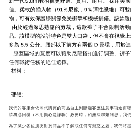
新一代Sturm戰術褲更舒適、實用、耐用。
採用美國 
佳。柔軟的插入物（91％尼龍，9％彈性纖維）可雙向拉伸
物，可有效保護膝關節免受衝擊和機械損傷。該款還
由於經過深思熟慮的剪裁，這款褲子不會限制活動
品。該模型的設計特色是雙大口袋，但不會在視覺上影響
多為 5.5 公分。腰部以下前方有兩個 D 形環，用於
膝蓋區域的寬度可以藉助尼龍搭扣進行調整。褲子下緣
任何戰術任務的絕佳選擇。
材料：
硬體:
我們的客服會依照您購買的商品自主判斷顧客應注意事項進而聯繫您，會透
請務必回覆（不用擔心是詐騙）必要時，如無法聯繫到您，我
為了減少各位朋友對於商品不了解或任何有疑惑之處，我們將