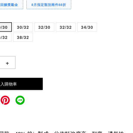
定回饋獎勵金
8月指定類別兩件88折
0/30
30/32
32/30
32/32
34/30
6/32
38/32
+
加入購物車