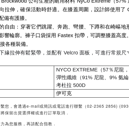
Brockwood 公司生產的耐用材料 NyCo Extreme
，確保活動時舒適。在膝蓋周圍，設計師使用了 Cordura 
配備有護膝。
的自由：穿著它們跳躍、奔跑、彎腰、下蹲和在崎嶇地
輪廓。褲子口袋採用 Fastex 扣帶，可調整膝蓋高度
連接各種裝備。
拉伸有鬆緊帶，並配有 Velcro 面板，可進行常規
NYCO EXTREME（57％尼龍
彈性纖維（91% 尼龍、9% 氨
考杜拉 500D
伊可克
過e-mail或簡訊或電話進行聯繫（02-2365 2856) (09
們將保留出貨選擇權或進行訂單取消．
盡力為您服務，再請配合指教．