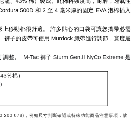
（57% 尼龍、43% 棉）製成。此佈料強度高，耐磨，透氣性
500D 和 2 至 4 毫米厚的固定 EVA 泡棉插入
形上移動都很舒適。
許多貼心的口袋可讓您攜帶必需
。
褲子的皮帶可使用 Murdock 織帶進行調節，寬度最
尺寸調整。
M-Tac 褲子 Sturm Gen.II NyCo Extreme 是
，43％棉）
綸）
30 200 078)，例如尺寸判斷確認或特殊功能商品注意事項，故