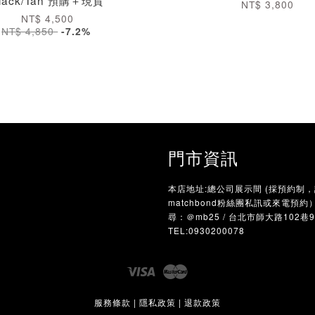
NT$ 3,800
NT$ 4,500
NT$ 4,850
-7.2%
門市資訊
本店地址:總公司展示間 (採預約制
matchbond粉絲團私訊或來電預約）/
尋：＠mb25 / 台北市師大路102巷
TEL:0930200078
Visa
Master
服務條款
|
隱私政策
|
退款政策