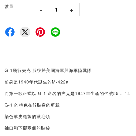
數量
-
+
G-1飛行夾克 服役於美國海軍與海軍陸戰隊
前身是1940年代誕生的M-422a
而第一款正式以 G-1 命名的夾克是1947年生產的代號55-J-14
G-1 的特色在於貼身的剪裁
染色羊皮縫製的獸毛領
袖口和下擺兩側的貼袋