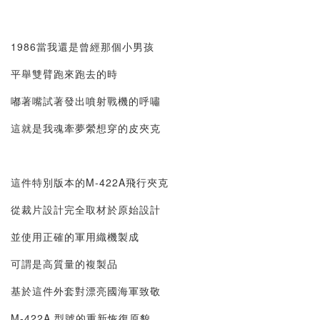
1986當我還是曾經那個小男孩
平舉雙臂跑來跑去的時
嘟著嘴試著發出噴射戰機的呼嘯
這就是我魂牽夢縈想穿的皮夾克
這件特別版本的M-422A飛行夾克
從裁片設計完全取材於原始設計
並使用正確的軍用織機製成
可謂是高質量的複製品
基於這件外套對漂亮國海軍致敬
M-422A 型號的重新恢復原貌