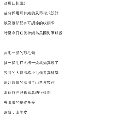
改用鈕扣設計
後背採用可伸縮的風琴褶式設計
以及腰部配有可調節的收腰帶
時至今日它仍持續為美國海軍服役
皮毛一體的獸毛領
拔一搓毛打火機一燒就知真曉了
獨特的大戰風格小毛領還真帥氣
原汁原味的採用了山羊皮製作
那個紋理與觸感真的很棒啊
香噴噴的嗅覺享受
皮質：山羊皮