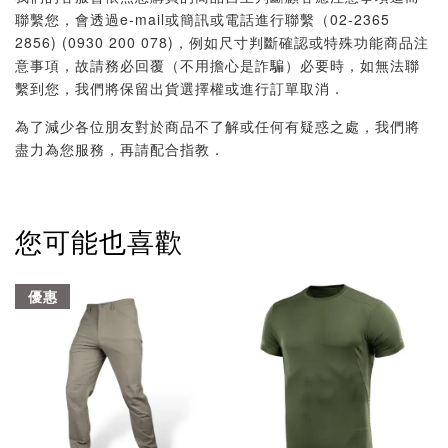
聯繫您，會透過e-mail或簡訊或電話進行聯繫（02-2365
2856) (0930 200 078)，例如尺寸判斷確認或特殊功能商品注
意事項，故請務必回覆（不用擔心是詐騙）必要時，如無法聯
繫到您，我們將保留出貨選擇權或進行訂單取消．
為了減少各位朋友對於商品不了解或任何有疑惑之處，我們將
盡力為您服務，再請配合指教．
您可能也喜歡
優惠