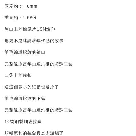
厚度約：1.0mm
重量約：1.5KG
胸口上的擋風片USN烙印
無處不是述說著年代感的故事
羊毛編織螺紋的袖口
完整還原當年由疏到細的特殊工藝
口袋上的鈕扣
連這個微小的細節也還原了
羊毛編織螺紋的下擺
完整還原當年由疏到細的特殊工藝
10號銅製細齒拉鍊
順暢流利的拉合真是太過癮了