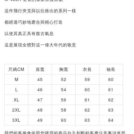
這件飛行夾克與以往推出的系列一樣
都經過巧妙地磨合與精心打造
以使其真正具有復古氣息
這是展現全體對這一偉大年代的敬意
尺碼CM
肩寬
胸寬
衣長
袖長
M
45
52
59
60
L
46
54
60
61
XL
47
56
61
62
2XL
48
58
62
63
3XL
49
60
63
64
我們的客服會依照您購買的商品自主判斷顧客應注意事項進而