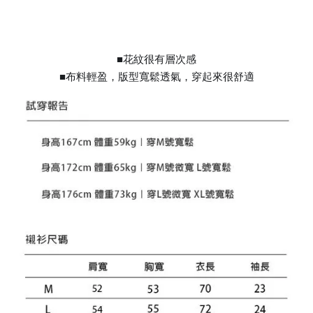
■花紋很有層次感
■布料輕盈，版型寬鬆透氣，穿起來很舒適