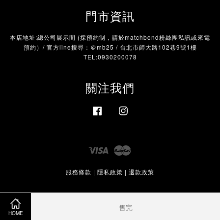
門市資訊
本店地址:總公司展示間 (採預約制，請於matchbond粉絲團私訊或來電
預約）/ 官方line搜尋：＠mb25 / 台北市師大路102巷9號1樓
TEL:0930200078
關注我們
Facebook
Instagram
Visa
Master
服務條款
|
隱私政策
|
退款政策
售完
HOME