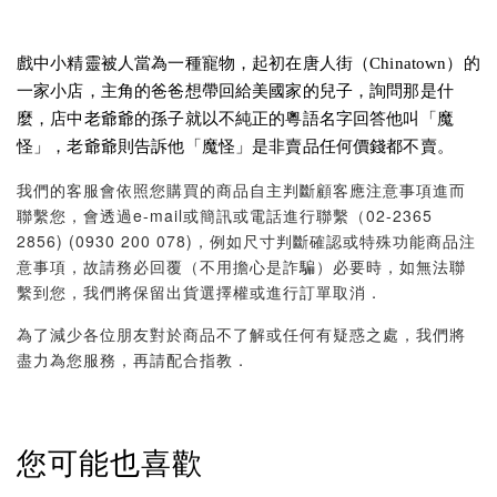
戲中小精靈被人當為一種寵物，起初在唐人街（Chinatown）的
一家小店，主角的爸爸想帶回給美國家的兒子，詢問那是什
麼，店中老爺爺的孫子就以不純正的粵語名字回答他叫「魔
怪」，老爺爺則告訴他「魔怪」是非賣品任何價錢都不賣。
我們的客服會依照您購買的商品自主判斷顧客應注意事項進而
聯繫您，會透過e-mail或簡訊或電話進行聯繫（02-2365
2856) (0930 200 078)，例如尺寸判斷確認或特殊功能商品注
意事項，故請務必回覆（不用擔心是詐騙）必要時，如無法聯
繫到您，我們將保留出貨選擇權或進行訂單取消．
為了減少各位朋友對於商品不了解或任何有疑惑之處，我們將
盡力為您服務，再請配合指教．
您可能也喜歡