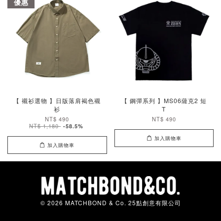
優惠
【 襯衫選物 】日版落肩褐色襯
【 鋼彈系列 】MS06薩克2 短
衫
T
NT$ 490
NT$ 490
NT$ 1,180
-58.5%
加入購物車
加入購物車
© 2026 MATCHBOND & Co. 25點創意有限公司