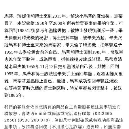
馬蒂、珍妮佛和博士來到2015年。解決小馬蒂的麻煩後，馬蒂
買了一本記錄從1950年至2000年所有體育賽事結果的年鑒，打
算回到1985年後參考年鑒賭幾把，被博士發現後訓斥一番，畢
夫偷聽到時光機的秘密，博士扔掉年鑒，被畢夫拾起。畢夫跟
蹤馬蒂和博士至未來的馬蒂家，畢夫偷了時光機，把年鑒送予
1955年去學校舞會前的自己。馬蒂和博士回到1985年，發現畢
夫以年鑒下賭注，成為巨富，拆掉鐘樓改建成賭場。馬蒂查清
楚老畢夫於1955年11月12日把年鑒送給自己後，與博士回到
1955年。馬蒂和博士設法從畢夫手上偷回年鑒，過程困難又複
雜，馬蒂常差點碰上自己。最後，馬蒂成功偷回年鑒並燒毀，
在等待駕著時光機的博士到來時，時光車卻被閃電擊中，被送
到1885年。
我們的客服會依照您購買的商品自主判斷顧客應注意事項進而
聯繫您，會透過e-mail或簡訊或電話進行聯繫（02-2365
2856) (0930 200 078)，例如尺寸判斷確認或特殊功能商品注
意事項，故請務必回覆（不用擔心是詐騙）必要時，如無法聯