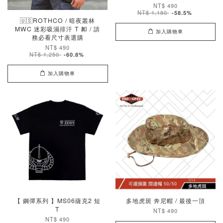
NT$ 490
NT$ 1,180
-58.5%
🇺🇸ROTHCO / 暗夜叢林
MWC 迷彩吸濕排汗 T 卹 / 請
加入購物車
務必看尺寸表選購
NT$ 490
NT$ 1,250
-60.8%
加入購物車
【 鋼彈系列 】MS06薩克2 短
多地虎斑 奔尼帽 / 最後一頂
T
NT$ 490
NT$ 490