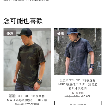
您可能也喜歡
優惠
優惠
🇺🇸ROTHCO / 暗夜迷彩
MBC 吸濕排汗 T 卹 / 請務必
看尺寸表選購
NT$ 490
🇺🇸ROTHCO / 暗夜叢林
NT$ 1,250
-60.8%
MWC 迷彩吸濕排汗 T 卹 / 請
務必看尺寸表選購