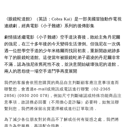
《眼鏡蛇道館》（英語：Cobra Kai）是一部美國冒險動作電視
連續劇，經典電影《小子難纏》系列的後傳影集
劇情描述繼電影《小子難纏》空手道決賽後，敗給主角丹尼爾
的強尼，在三十多年後的今天變得生活潦倒。但強尼在一次偶
遇一位想學空手道的少年米格爾而找回初衷，重新開啟絕跡多
年了的眼鏡蛇道館。這使當年被眼鏡蛇弟子霸凌的丹尼爾非常
不滿，認為強尼依舊死性不改，並決意開始破壞強尼的道館，
兩人的恩怨使一場空手道鬥爭再度展開
我們的客服會依照您購買的商品自主判斷顧客應注意事項進而
聯繫您，會透過e-mail或簡訊或電話進行聯繫（02-2365
2856) (0930 200 078)，例如尺寸判斷確認或特殊功能商品注
意事項，故請務必回覆（不用擔心是詐騙）必要時，如無法聯
繫到您，我們將保留出貨選擇權或進行訂單取消．
為了減少各位朋友對於商品不了解或任何有疑惑之處，我們將
盡力為您服務，再請配合指教．