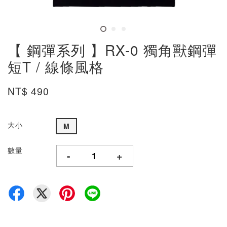
【 鋼彈系列 】RX-0 獨角獸鋼彈
短T / 線條風格
NT$ 490
大小
M
數量
-
+