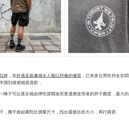
品牌
，
其
舒適及親膚感
令人難以想像的優質
，已有多位男性邦友在悶
一半摸到後都相當喜歡．
下，穿一陣子可以逐步藉由彈性撐開進而更適應使用者的脖子圍度．最大
IRT，攤平後如圖對比測量尺寸，找出最接近的大小，再行購買．