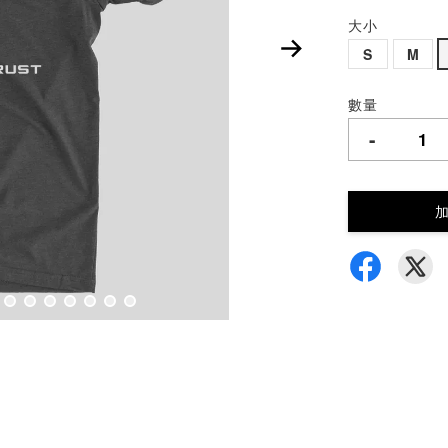
大小
S
M
數量
-