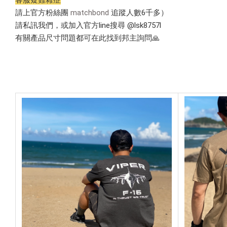
客服疑難雜症
請上官方粉絲團
matchbond
追蹤人數6千多）
請私訊我們，或加入官方line搜尋 @lsk8757l
有關產品尺寸問題都可在此找到邦主詢問🙏