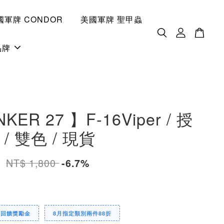
國軍牌 CONDOR
美國軍牌 聖甲蟲
品牌
KER 27 】F-16Viper / 授
/ 雙色 / 現貨
0
NT$ 1,800
-6.7%
定回饋獎勵金
8月指定類別兩件88折