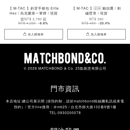
【 M-TAC 】斜背手槍包 Elite
【 M-TAC 】🇺🇦 貓頭鷹 / 刺
Hex / 烏克蘭第一軍牌 / 現貨
繡臂章 / 現貨
從
起
NT$ 3,790
NT$ 390
NT$ 4,200
NT$ 490
-9.8%
-20.4%
加入購物車
加入購物車
© 2026 MATCHBOND & Co. 25點創意有限公司
門市資訊
本店地址:總公司展示間 (採預約制，請於matchbond粉絲團私訊或來電
預約）/ 官方line搜尋：＠mb25 / 台北市師大路102巷9號1樓
TEL:0930200078