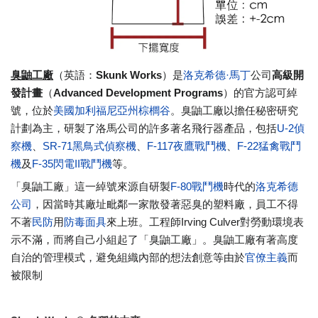
臭鼬工廠
（英語：
Skunk Works
）是
洛克希德·馬丁
公司
高級開
發計畫
（
Advanced Development Programs
）的官方認可綽
號，位於
美國
加利福尼亞州
棕櫚谷
。臭鼬工廠以擔任秘密研究
計劃為主，研製了洛馬公司的許多著名飛行器產品，包括
U-2偵
察機
、
SR-71黑鳥式偵察機
、
F-117夜鷹戰鬥機
、
F-22猛禽戰鬥
機
及
F-35閃電II戰鬥機
等。
「臭鼬工廠」這一綽號來源自研製
F-80戰鬥機
時代的
洛克希德
公司
，因當時其廠址毗鄰一家散發著惡臭的塑料廠，員工不得
不著
民防
用
防毒面具
來上班。工程師Irving Culver對勞動環境表
示不滿，而將自己小組起了「臭鼬工廠」
。臭鼬工廠有著高度
自治的管理模式，避免組織內部的想法創意等由於
官僚主義
而
被限制