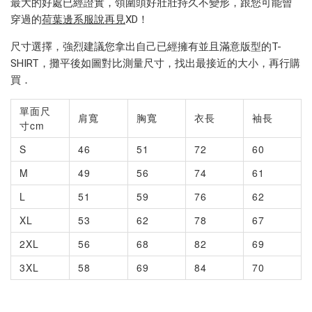
最大的好處已經證實，領圍頭好壯壯持久不變形，跟您可能曾
穿過的
荷葉邊系服說再見
XD！
尺寸選擇，強烈建議您拿出自己已經擁有並且滿意版型的T-
SHIRT，攤平後如圖對比測量尺寸，找出最接近的大小，再行購
買．
單面尺
肩寬
胸寬
衣長
袖長
寸cm
S
46
51
72
60
M
49
56
74
61
L
51
59
76
62
XL
53
62
78
67
2XL
56
68
82
69
3XL
58
69
84
70