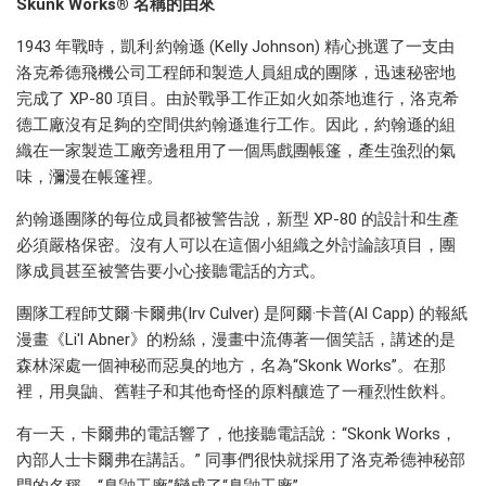
Skunk Works® 名稱的由來
1943 年戰時，凱利·約翰遜 (Kelly Johnson) 精心挑選了一支由
洛克希德飛機公司工程師和製造人員組成的團隊，迅速秘密地
完成了 XP-80 項目。由於戰爭工作正如火如荼地進行，洛克希
德工廠沒有足夠的空間供約翰遜進行工作。因此，約翰遜的組
織在一家製造工廠旁邊租用了一個馬戲團帳篷，產生強烈的氣
味，瀰漫在帳篷裡。
約翰遜團隊的每位成員都被警告說，新型 XP-80 的設計和生產
必須嚴格保密。沒有人可以在這個小組織之外討論該項目，團
隊成員甚至被警告要小心接聽電話的方式。
團隊工程師艾爾·卡爾弗(Irv Culver) 是阿爾·卡普(Al Capp) 的報紙
漫畫《Li'l Abner》的粉絲，漫畫中流傳著一個笑話，講述的是
森林深處一個神秘而惡臭的地方，名為“Skonk Works”。在那
裡，用臭鼬、舊鞋子和其他奇怪的原料釀造了一種烈性飲料。
有一天，卡爾弗的電話響了，他接聽電話說：“Skonk Works，
內部人士卡爾弗在講話。” 同事們很快就採用了洛克希德神秘部