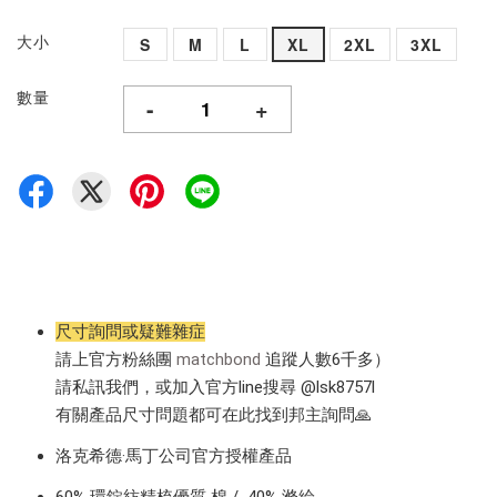
大小
S
M
L
XL
2XL
3XL
數量
-
+
尺寸詢問或疑難雜症
請上官方粉絲團
matchbond
追蹤人數6千多）
請私訊我們，或加入官方line搜尋 @lsk8757l
有關產品尺寸問題都可在此找到邦主詢問🙏
洛克希德·馬丁公司官方授權產品