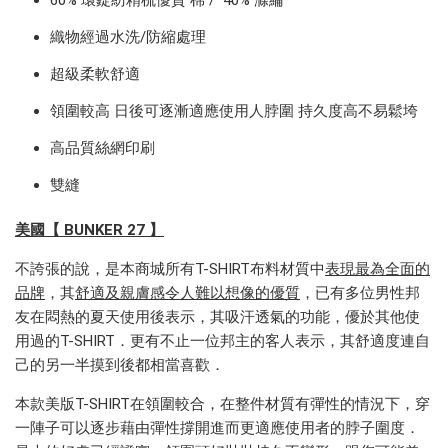
60% 環錠紡精梳
優質
棉 /
40% 滌綸
織物經過水洗/防縮處理
超級柔軟舒適
領圍較高 日後可逐漸適應使用人脖圍 持久度高不易鬆垮
高品質絲網印刷
雙縫
美國【 BUNKER 27 】
不誇張的說，是本商城所有T-SHIRT布料材質中
表現最為全面的
品牌
，
其
舒適及親膚感
令人難以想像的優質
，已有多位男性邦
友在悶熱的夏天使用後表示，其吸汗透氣的功能，優於其他使
用過的T-SHIRT．更有不止一位邦主的客人表示，其舒適度連自
己的另一半摸到後都相當喜歡．
本款美版T-SHIRT在領圍較合，在整件材質有彈性的情況下，穿
一陣子可以逐步藉由彈性撐開進而更適應使用者的脖子圍度．