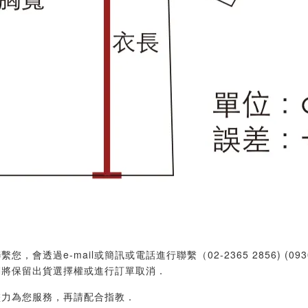
過e-mail或簡訊或電話進行聯繫（02-2365 2856) (09
們將保留出貨選擇權或進行訂單取消．
盡力為您服務，再請配合指教．