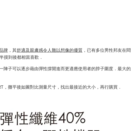
品牌
，
其
舒適及親膚感
令人難以想像的優質
，已有多位男性邦友在悶
一半摸到後都相當喜歡．
下，穿一陣子可以逐步藉由彈性撐開進而更適應使用者的脖子圍度．最大
IRT，攤平後如圖對比測量尺寸，找出最接近的大小，再行購買．