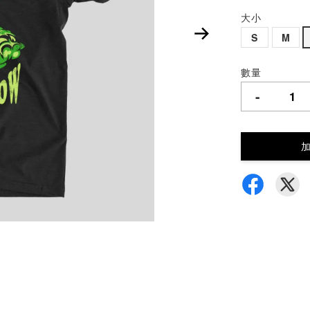
大小
S
M
數量
-