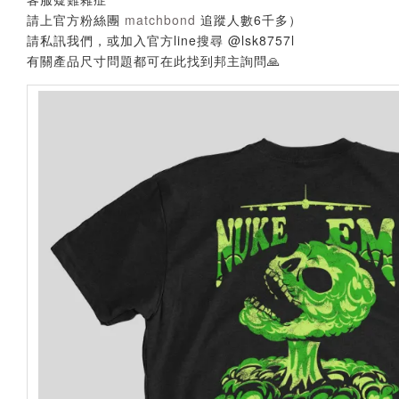
請上官方粉絲團
matchbond
追蹤人數6千多）
請私訊我們，或加入官方line搜尋 @lsk8757l
有關產品尺寸問題都可在此找到邦主詢問🙏