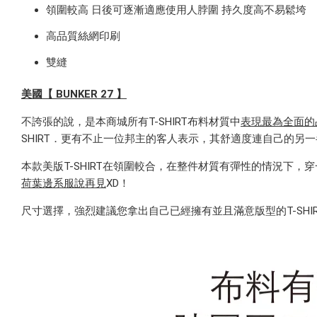
領圍較高 日後可逐漸適應使用人脖圍 持久度高不易鬆垮
高品質絲網印刷
雙縫
美國【 BUNKER 27 】
不誇張的說，是本商城所有T-SHIRT布料材質中
表現最為全面的
SHIRT．更有不止一位邦主的客人表示，其舒適度連自己的另
本款美版T-SHIRT在領圍較合，在整件材質有彈性的情況
荷葉邊系服說再見
XD！
尺寸選擇，強烈建議您拿出自己已經擁有並且滿意版型的T-SH