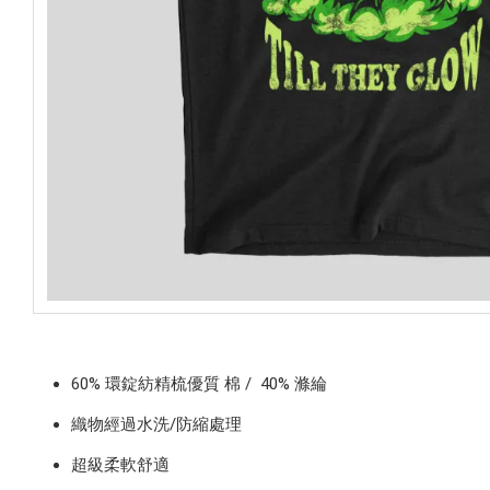
60% 環錠紡精梳
優質
棉 /
40% 滌綸
織物經過水洗/防縮處理
超級柔軟舒適