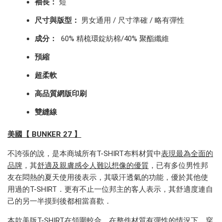
袖長：
短
尺寸與版型：
男女通用 / 尺寸準確 / 略有彈性
成分：
60% 精梳環錠紡棉/40% 聚酯纖維
預縮
超柔軟
高品質網版印刷
雙縫線
美國【 BUNKER 27 】
不誇張的說，是本商城所有T-SHIRT布料材質中
表現最為全面的
品牌
，
其
舒適及親膚感
令人難以想像的優質
，已有多位男性邦
友在悶熱的夏天使用後表示，其吸汗透氣的功能，優於其他使
用過的T-SHIRT．更有不止一位邦主的客人表示，其舒適度連自
己的另一半摸到後都相當喜歡．
本款美版T-SHIRT在領圍較合，在整件材質有彈性的情況下，穿