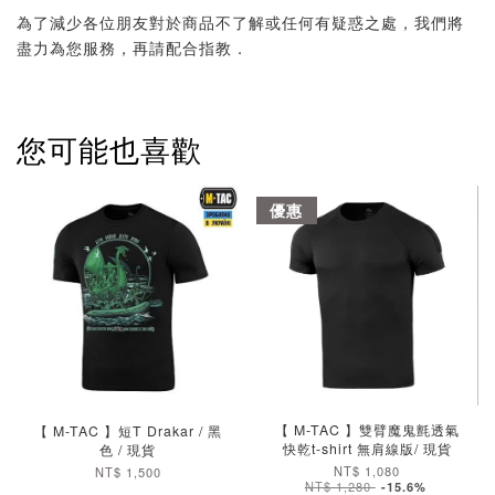
為了減少各位朋友對於商品不了解或任何有疑惑之處，我們將
盡力為您服務，再請配合指教．
您可能也喜歡
優惠
【 M-TAC 】雙臂魔鬼氈透氣
【 M-TAC 】短T Drakar / 黑
快乾t-shirt 無肩線版/ 現貨
色 / 現貨
NT$ 1,080
NT$ 1,500
NT$ 1,280
-15.6%