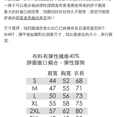
一陣子可以逐步藉由彈性撐開進而更適應使用者的脖子圍度．
最大的好處已經證實，領圍頭好壯壯持久不變形，跟您可能曾
穿過的
荷葉邊系服說再見
XD！
尺寸選擇，強烈建議您拿出自己已經擁有並且滿意版型的T-
SHIRT，攤平後如圖對比測量尺寸，找出最接近的大小，再行購
買．