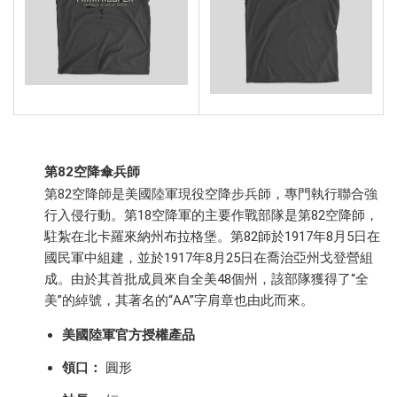
第82空降傘兵師
第82空降師是美國陸軍現役空降步兵師，專門執行聯合強
行入侵行動。第18空降軍的主要作戰部隊是第82空降師，
駐紮在北卡羅來納州布拉格堡。第82師於1917年8月5日在
國民軍中組建，並於1917年8月25日在喬治亞州戈登營組
成。由於其首批成員來自全美48個州，該部隊獲得了“全
美”的綽號，其著名的“AA”字肩章也由此而來。
美國陸軍官方授權產品
領口：
圓形