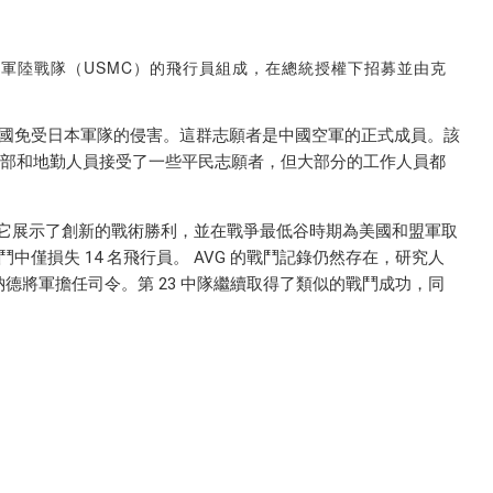
海軍陸戰隊（USMC）的飛行員組成，在總統授權下招募並由克
中國免受日本軍隊的侵害。這群志願者是中國空軍的正式成員。該
 的總部和地勤人員接受了一些平民志願者，但大部分的工作人員都
故事時，它展示了創新的戰術勝利，並在戰爭最低谷時期為美國和盟軍取
中僅損失 14 名飛行員。 AVG 的戰鬥記錄仍然存在，研究人
陳納德將軍擔任司令。第 23 中隊繼續取得了類似的戰鬥成功，同