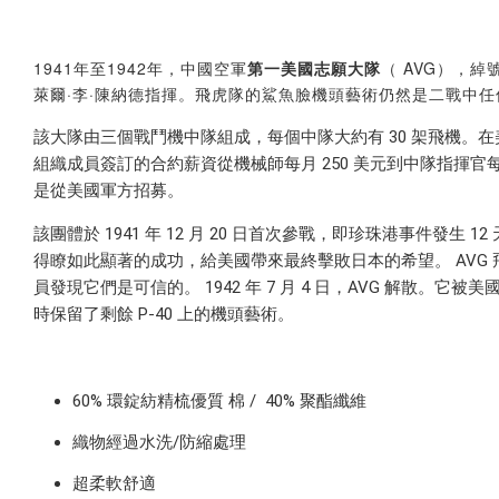
1941年至1942年，中國空軍
第一美國志願大隊
（ AVG），綽
萊爾·李·陳納德指揮。飛虎隊的鯊魚臉機頭藝術仍然是二戰中
該大隊由三個戰鬥機中隊組成，每個中隊大約有 30 架飛機
組織成員簽訂的合約薪資從機械師每月 250 美元到中隊指揮官
是從美國軍方招募。
該團體於 1941 年 12 月 20 日首次參戰，即珍珠港事
得瞭如此顯著的成功，給美國帶來最終擊敗日本的希望。 AVG 飛
員發現它們是可信的。 1942 年 7 月 4 日，AVG 解
時保留了剩餘 P-40 上的機頭藝術。
60% 環錠紡精梳
優質
棉 /
40% 聚酯纖維
織物經過水洗/防縮處理
超柔軟舒適