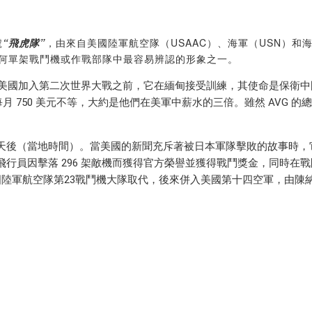
號
“飛虎隊”
，由來自美國陸軍航空隊（USAAC）、海軍（USN）和
任何單架戰鬥機或作戰部隊中最容易辨認的形象之一。
。在美國加入第二次世界大戰之前，它在緬甸接受訓練，其使命是保衛
每月 750 美元不等，大約是他們在美軍中薪水的三倍。雖然 AVG
件發生 12 天後（當地時間）。當美國的新聞充斥著被日本軍隊擊敗的
行員因擊落 296 架敵機而獲得官方榮譽並獲得戰鬥獎金，同時在戰鬥
散。它被美國陸軍航空隊第23戰鬥機大隊取代，後來併入美國第十四空軍，由