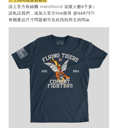
請上官方粉絲團
matchbond
追蹤人數6千多）
請私訊我們，或加入官方line搜尋 @lsk8757l
有關產品尺寸問題都可在此找到邦主詢問🙏