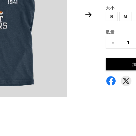
大小
S
M
數量
-