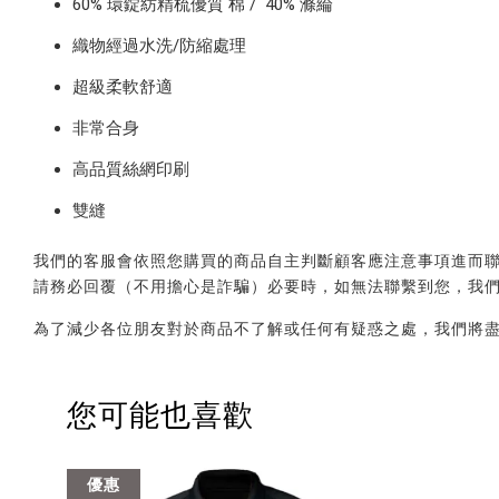
60% 環錠紡精梳
優質
棉 /
40% 滌綸
織物經過水洗/防縮處理
超級柔軟舒適
非常合身
高品質絲網印刷
雙縫
我們的客服會依照您購買的商品自主判斷顧客應注意事項進而聯繫您，會透
請務必回覆（不用擔心是詐騙）必要時，如無法聯繫到您，我
為了減少各位朋友對於商品不了解或任何有疑惑之處，我們將
您可能也喜歡
優惠