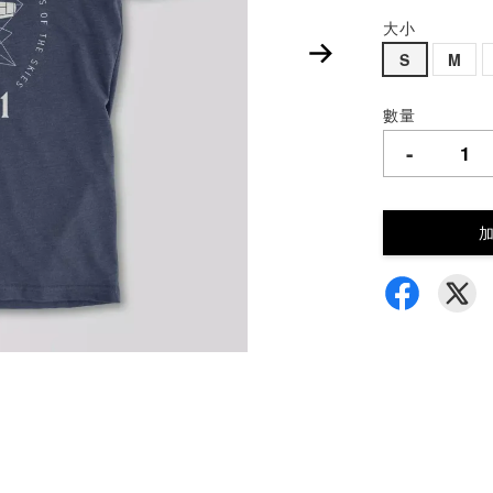
大小
S
M
數量
-