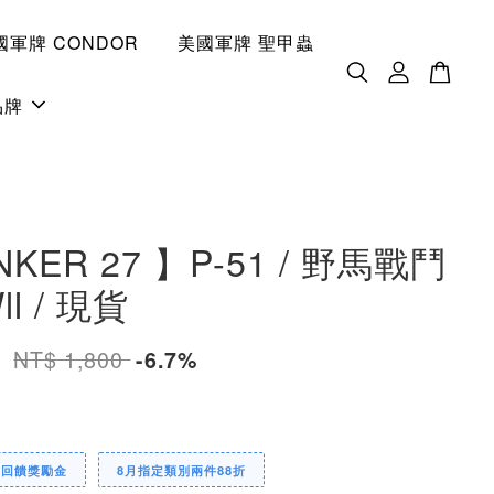
國軍牌 CONDOR
美國軍牌 聖甲蟲
品牌
NKER 27 】P-51 / 野馬戰鬥
l / 現貨
0
NT$ 1,800
-6.7%
定回饋獎勵金
8月指定類別兩件88折