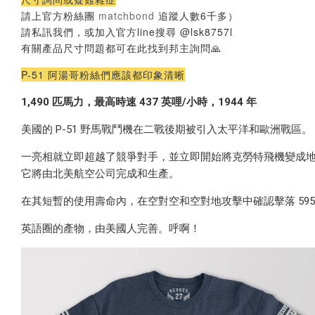
請上官方粉絲團
matchbond
追蹤人數6千多）
請私訊我們，或加入官方line搜尋 @lsk8757l
有關產品尺寸問題都可在此找到邦主詢問🙏
P-51 阿湯哥粉絲們應該都印象清晰
1,490 匹馬力，最高時速 437 英哩/小時，1944 年
美國的 P-51 野馬戰鬥機在二戰後期被引入太平洋和歐洲戰區。
一亮相就立即超越了競爭對手，並立即開始將克勞特飛機變成
它將由北美航空公司完成和生產。
在其短暫的使用壽命內，在空對空和空對地攻擊中確認擊落 5954 架。
英語圈的產物，由美國人完善。呼啊！