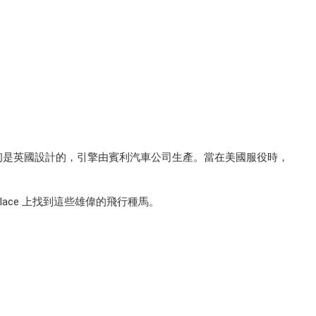
初是英國設計的，引擎由賓利汽車公司生產。當在美國服役時，
place 上找到這些雄偉的飛行種馬。