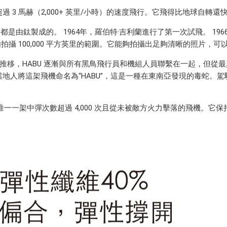
高度以超過 3 馬赫（2,000+ 英里/小時）的速度飛行。它飛得比地球自轉還
部和外部都是由鈦製成的。 1964年，羅伯特·吉利蘭進行了第一次試飛。 
拍攝 100,000 平方英里的範圍。它能夠拍攝出足夠清晰的照片，可以在
的推移，HABU 逐漸與所有黑鳥飛行員和機組人員聯繫在一起，但
地人將這架飛機命名為“HABU”，這是一種在東南亞發現的毒蛇。駕
唯一一架中彈次數超過 4,000 次且從未被敵方火力擊落的飛機。