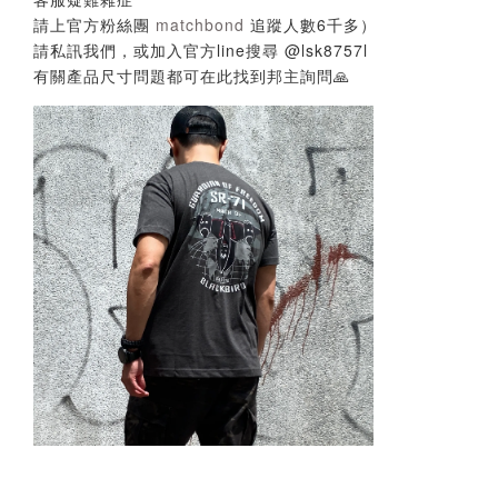
請上官方粉絲團
matchbond
追蹤人數6千多）
請私訊我們，或加入官方line搜尋 @lsk8757l
有關產品尺寸問題都可在此找到邦主詢問🙏