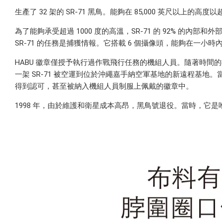
生產了 32 架的 SR-71 黑鳥。能夠在 85,000 英尺以上的
為了能夠承受超過 1000 度的高溫，SR-71 的 92% 的內
SR-71 的任務是捕獲情報。它搭載 6 個攝像頭，能夠在一小時內
HABU 徽章僅授予執行過作戰飛行任務的機組人員。隨著時間
一架 SR-71 被空運到位於沖
繩嘉手納空軍基地
的新遠程基地。當
得到認可，甚至被納入機組人員制服上佩戴的徽章中。
1998 年，由於維護和衛星成本高昂，黑鳥號退役。當時，它是