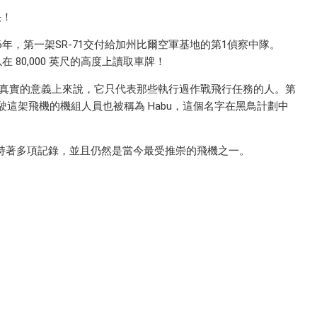
快！
1966年，第一架SR-71交付給加州比爾空軍基地的第1偵察中隊。
 80,000 英尺的高度上讀取車牌！
從最真實的意義上來說，它只代表那些執行過作戰飛行任務的人。第
駛這架飛機的機組人員也被稱為 Habu，這個名字在黑鳥計劃中
它保持著多項記錄，並且仍然是當今最受推崇的飛機之一。