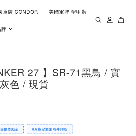
國軍牌 CONDOR
美國軍牌 聖甲蟲
品牌
NKER 27 】SR-71黑鳥 / 實
灰色 / 現貨
0
定回饋獎勵金
8月指定類別兩件88折