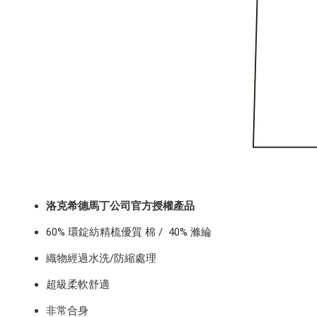
洛克希德馬丁公司官方授權產品
60% 環錠紡精梳
優質
棉 /
40% 滌綸
織物經過水洗/防縮處理
超級柔軟舒適
非常合身