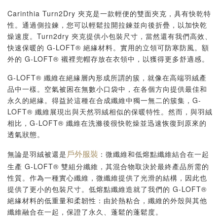
Carinthia Turn2Dry 夾克是一款輕便的雙面夾克，具有快乾特
性。通過側拉鍊，您可以輕鬆拉開拉鍊並向後折疊，以加快乾
燥速度。Turn2dry 夾克提供小包裝尺寸，當然還有我們高效、
快速保暖的 G-LOFT® 絕緣材料。實用的立領可防寒防風。額
外的 G-LOFT® 襯裡兜帽存放在衣領中，以獲得更多舒適感。
G-LOFT® 纖維在絕緣層內形成所謂的簇，就像在高端羽絨產
品中一樣。空氣被困在無數小口袋中，在各個方向提供最佳和
永久的絕緣。得益於這種在合成纖維中獨一無二的簇集，G-
LOFT® 纖維展現出與天然羽絨相似的保暖特性。然而，與羽絨
相比，G-LOFT® 纖維在洗滌後很快乾燥並迅速恢復到原來的
透氣狀態。
無論是羽絨被還是
：微纖維和低熔點纖維結合在一起
戶外服裝
生產 G-LOFT® 雙組分纖維，其混合物取決於最終產品所需的
性質。作為一種實心纖維，微纖維提供了光滑的結構，因此也
提供了更小的包裝尺寸。低熔點纖維造就了我們的 G-LOFT®
絕緣材料的低重量和柔韌性：由於熱粘合，纖維的外殼與其他
纖維融合在一起，保證了永久、蓬鬆的蓬鬆度。