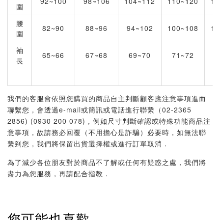
92~100
98~106
104~112
110~120
11
圍
腰
82~90
88~96
94~102
100~108
10
圍
袖
65~66
67~68
69~70
71~72
7
長
我們的客服會依照您購買的商品自主判斷顧客應注意事項進而
聯繫您，會透過e-mail或簡訊或電話進行聯繫（02-2365
2856) (0930 200 078)，例如尺寸判斷確認或特殊功能商品注
意事項，故請務必回覆（不用擔心是詐騙）必要時，如無法聯
繫到您，我們將保留出貨選擇權或進行訂單取消．
為了減少各位朋友對於商品不了解或任何有疑惑之處，我們將
盡力為您服務，再請配合指教．
您可能也喜歡