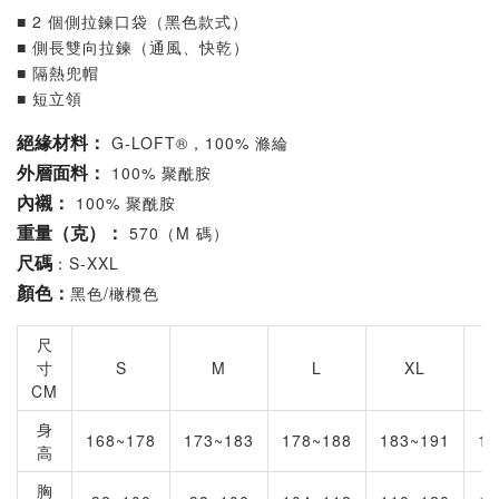
■ 2 個側拉鍊口袋（黑色款式）
■ 側長雙向拉鍊（通風、快乾）
■ 隔熱兜帽
■ 短立領
G-LOFT®，100% 滌綸
絕緣材料：
100% 聚酰胺
外層面料：
100% 聚酰胺
內襯：
570（M 碼）
重量（克）：
：S-XXL
尺碼
黑色/橄欖色
顏色：
尺
寸
S
M
L
XL
CM
身
168~178
173~183
178~188
183~191
18
高
胸