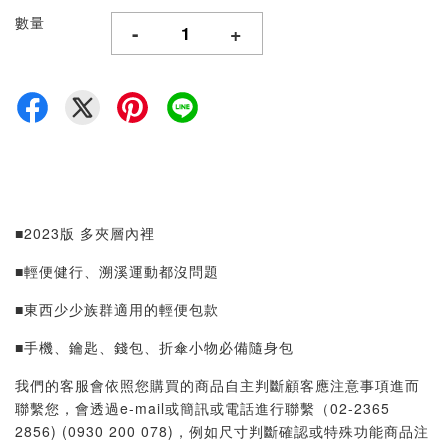
數量
-
+
■2023版 多夾層內裡
■輕便健行、溯溪運動都沒問題
■東西少少族群適用的輕便包款
■手機、鑰匙、錢包、折傘小物必備隨身包
我們的客服會依照您購買的商品自主判斷顧客應注意事項進而
聯繫您，會透過e-mail或簡訊或電話進行聯繫（02-2365
2856) (0930 200 078)，例如尺寸判斷確認或特殊功能商品注