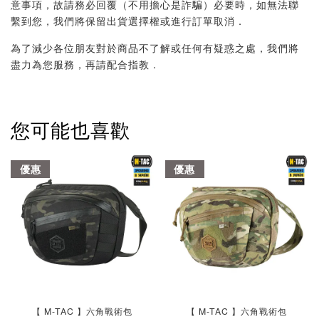
意事項，故請務必回覆（不用擔心是詐騙）必要時，如無法聯
繫到您，我們將保留出貨選擇權或進行訂單取消．
為了減少各位朋友對於商品不了解或任何有疑惑之處，我們將
盡力為您服務，再請配合指教．
您可能也喜歡
優惠
優惠
【 M-TAC 】六角戰術包
【 M-TAC 】六角戰術包