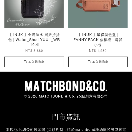
【 INUK 】全境防水 潮旅折折
【 INUK 】環保調色盤 |
包 | Water_Shed YUUL_WR
FANNY PACK 焦糖橙 | 肩背
| 19.4L
小包
NT$ 3,680
NT$ 1,580
加入購物車
加入購物車
© 2026 MATCHBOND & Co. 25點創意有限公司
門市資訊
本店地址:總公司展示間 (採預約制，請於matchbond粉絲團私訊或來電