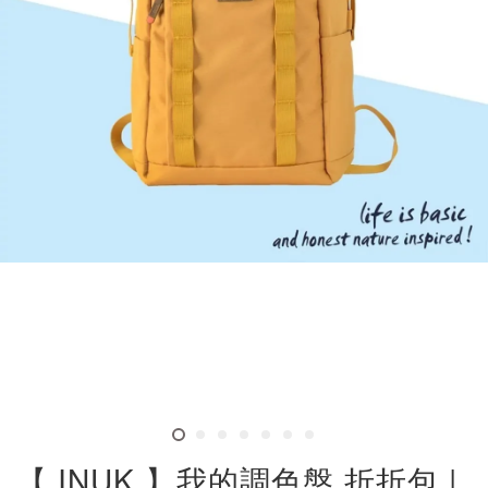
【 INUK 】我的調色盤 折折包 |