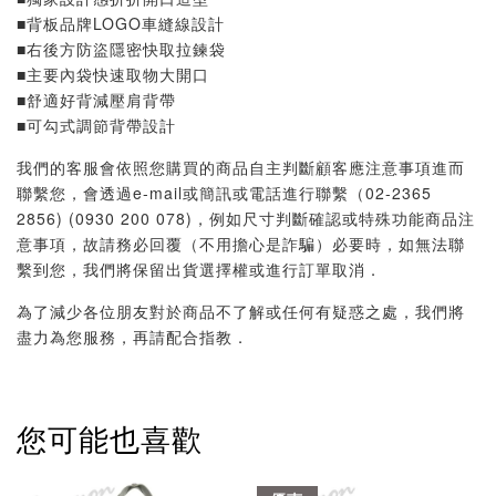
■背板品牌LOGO車縫線設計
■右後方防盜隱密快取拉鍊袋
■主要內袋快速取物大開口
■舒適好背減壓肩背帶
■可勾式調節背帶設計
我們的客服會依照您購買的商品自主判斷顧客應注意事項進而
聯繫您，會透過e-mail或簡訊或電話進行聯繫（02-2365
2856) (0930 200 078)，例如尺寸判斷確認或特殊功能商品注
意事項，故請務必回覆（不用擔心是詐騙）必要時，如無法聯
繫到您，我們將保留出貨選擇權或進行訂單取消．
為了減少各位朋友對於商品不了解或任何有疑惑之處，我們將
盡力為您服務，再請配合指教．
您可能也喜歡