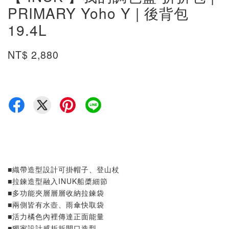
PRIMARY Yoho Y | 後背包
19.4L
NT$ 2,880
■織帶造型設計可掛帽子、登山杖
■拉鍊造型融入INUK船槳細節
■多功能夾層層層收納拉鍊袋
■兩側皆有水壺、雨傘快取袋
■活力橘色內裡傳達正面能量
■獨家設計感折折開口造型