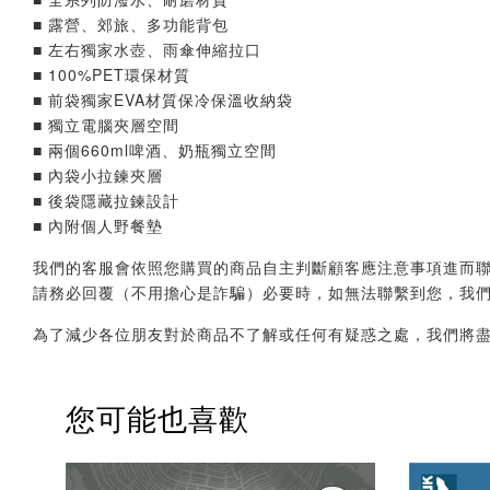
■ 露營、郊旅、多功能背包
■ 左右獨家水壺、雨傘伸縮拉口
■ 100%PET環保材質
■ 前袋獨家EVA材質保冷保溫收納袋
■ 獨立電腦夾層空間
■ 兩個660ml啤酒、奶瓶獨立空間
■ 內袋小拉鍊夾層
■ 後袋隱藏拉鍊設計
■ 內附個人野餐墊
我們的客服會依照您購買的商品自主判斷顧客應注意事項進而聯繫您，會透
請務必回覆（不用擔心是詐騙）必要時，如無法聯繫到您，我
為了減少各位朋友對於商品不了解或任何有疑惑之處，我們將
您可能也喜歡