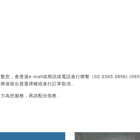
過e-mail或簡訊或電話進行聯繫（02-2365 2856) (09
們將保留出貨選擇權或進行訂單取消．
盡力為您服務，再請配合指教．