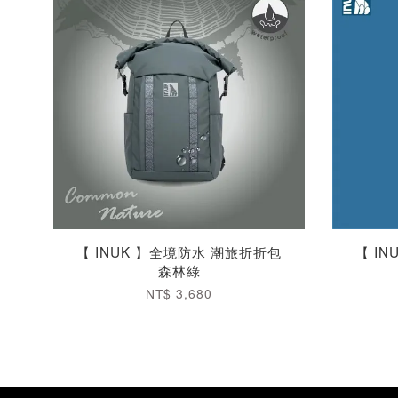
【 INUK 】全境防水 潮旅折折包
【 I
森林綠
NT$ 3,680