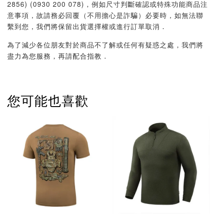
2856) (0930 200 078)，例如尺寸判斷確認或特殊功能商品注
意事項，故請務必回覆（不用擔心是詐騙）必要時，如無法聯
繫到您，我們將保留出貨選擇權或進行訂單取消．
為了減少各位朋友對於商品不了解或任何有疑惑之處，我們將
盡力為您服務，再請配合指教．
您可能也喜歡