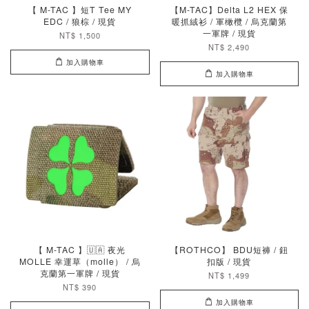
【 M-TAC 】短T Tee MY
【M-TAC】Delta L2 HEX 保
EDC / 狼棕 / 現貨
暖抓絨衫 / 軍橄欖 / 烏克蘭第
一軍牌 / 現貨
NT$ 1,500
NT$ 2,490
加入購物車
加入購物車
【 M-TAC 】🇺🇦 夜光
【ROTHCO】 BDU短褲 / 鈕
MOLLE 幸運草（molle） / 烏
扣版 / 現貨
克蘭第一軍牌 / 現貨
NT$ 1,499
NT$ 390
加入購物車