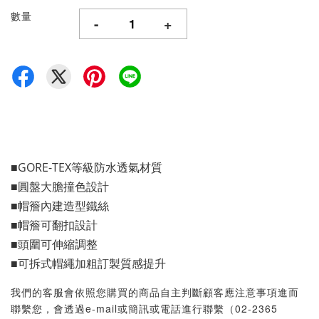
數量
-
+
■GORE-TEX等級防水透氣材質
■圓盤大膽撞色設計
■帽簷內建造型鐵絲
■帽簷可翻扣設計
■頭圍可伸縮調整
■可拆式帽繩加粗訂製質感提升
我們的客服會依照您購買的商品自主判斷顧客應注意事項進而
聯繫您，會透過e-mail或簡訊或電話進行聯繫（02-2365