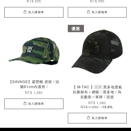
NT$ 425
NT$ 590
加入購物車
加入購物車
優惠
【SAVAGE】露營帽 虎斑 / 頭
圍61cm內適用 /
【 M-TAC 】🇺🇦 黑多地透氣
抗撕裂布＋網眼 / 黑多地 / 烏
NT$ 1,280
克蘭第一軍牌 / 現貨
NT$ 1,080
加入購物車
NT$ 1,280
-15.6%
加入購物車