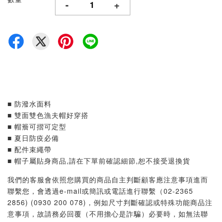
-
+
■ 防潑水面料
■ 雙面雙色漁夫帽好穿搭
■ 帽簷可摺可定型
■ 夏日防疫必備
■ 配件束繩帶
■ 帽子屬貼身商品,請在下單前確認細節,恕不接受退換貨
我們的客服會依照您購買的商品自主判斷顧客應注意事項進而
聯繫您，會透過e-mail或簡訊或電話進行聯繫（02-2365
2856) (0930 200 078)，例如尺寸判斷確認或特殊功能商品注
意事項，故請務必回覆（不用擔心是詐騙）必要時，如無法聯