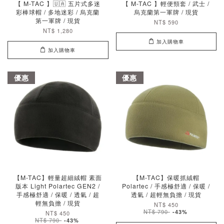
【 M-TAC 】🇺🇦 五片式多迷
【 M-TAC 】輕便頸套 / 武士 /
彩棒球帽 / 多地迷彩 / 烏克蘭
烏克蘭第一軍牌 / 現貨
第一軍牌 / 現貨
NT$ 590
NT$ 1,280
加入購物車
加入購物車
優惠
優惠
【M-TAC】輕量超細絨帽 素面
【M-TAC】保暖抓絨帽
版本 Light Polartec GEN2 /
Polartec / 手感極舒適 / 保暖 /
手感極舒適 / 保暖 / 透氣 / 超
透氣 / 超輕無負擔 / 現貨
輕無負擔 / 現貨
NT$ 450
NT$ 790
-43%
NT$ 450
NT$ 790
-43%