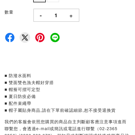
數量
-
+
■ 防潑水面料
■ 雙面雙色漁夫帽好穿搭
■ 帽簷可摺可定型
■ 夏日防疫必備
■ 配件束繩帶
■ 帽子屬貼身商品,請在下單前確認細節,恕不接受退換貨
我們的客服會依照您購買的商品自主判斷顧客應注意事項進而
聯繫您，會透過e-mail或簡訊或電話進行聯繫（02-2365