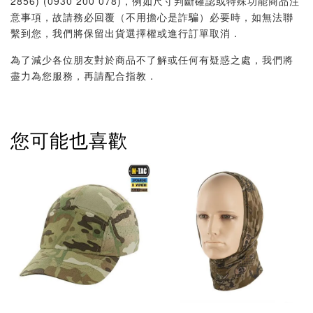
2856) (0930 200 078)，例如尺寸判斷確認或特殊功能商品注
意事項，故請務必回覆（不用擔心是詐騙）必要時，如無法聯
繫到您，我們將保留出貨選擇權或進行訂單取消．
為了減少各位朋友對於商品不了解或任何有疑惑之處，我們將
盡力為您服務，再請配合指教．
您可能也喜歡