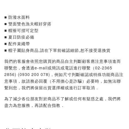
■ 防潑水面料
■ 雙面雙色漁夫帽好穿搭
■ 帽簷可摺可定型
■ 夏日防疫必備
■ 配件束繩帶
■ 帽子屬貼身商品,請在下單前確認細節,恕不接受退換貨
我們的客服會依照您購買的商品自主判斷顧客應注意事項進而
聯繫您，會透過e-mail或簡訊或電話進行聯繫（02-2365
2856) (0930 200 078)，例如尺寸判斷確認或特殊功能商品注
意事項，故請務必回覆（不用擔心是詐騙）必要時，如無法聯
繫到您，我們將保留出貨選擇權或進行訂單取消．
為了減少各位朋友對於商品不了解或任何有疑惑之處，我們將
盡力為您服務，再請配合指教．