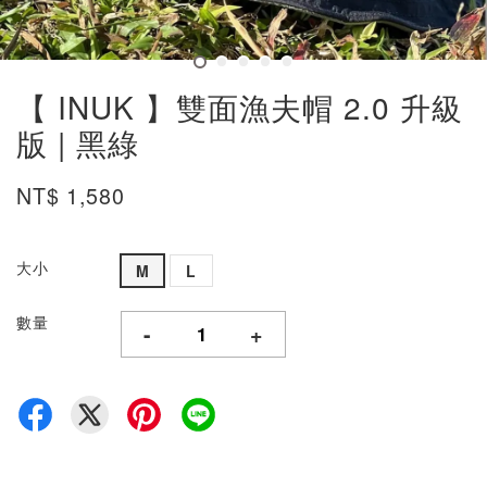
【 INUK 】雙面漁夫帽 2.0 升級
版 | 黑綠
NT$ 1,580
大小
M
L
數量
-
+