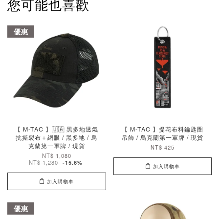
您可能也喜歡
優惠
【 M-TAC 】🇺🇦 黑多地透氣
【 M-TAC 】提花布料鑰匙圈
抗撕裂布＋網眼 / 黑多地 / 烏
吊飾 / 烏克蘭第一軍牌 / 現貨
克蘭第一軍牌 / 現貨
NT$ 425
NT$ 1,080
NT$ 1,280
-15.6%
加入購物車
加入購物車
優惠