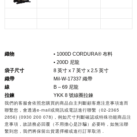
織物
• 1000D CORDURA® 布料
• 200D 尼龍
袋子尺寸
8 英寸 x 7 英寸 x 2.5 英寸
織帶
Mil-W-17337 織帶
線
B – 69 尼龍
拉鍊
YKK 8 號線圈拉鍊
我們的客服會依照您購買的商品自主判斷顧客應注意事項進而
聯繫您，會透過e-mail或簡訊或電話進行聯繫（02-2365
2856) (0930 200 078)，例如尺寸判斷確認或特殊功能商品注
意事項，故請務必回覆（不用擔心是詐騙）必要時，如無法聯
繫到您，我們將保留出貨選擇權或進行訂單取消．