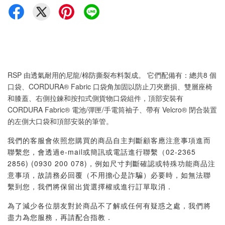
RSP 由透氣耐用的尼龍/棉防撕裂布料製成。 它們配備有：總共8 個
口袋、CORDURA® Fabric 口袋角加固以防止刀夾磨損、雙層座椅
和膝蓋、右側拉鍊和按扣式側貨物口袋組件，頂部安裝有
CORDURA Fabric® 電池/彈匣/手電筒袖子、帶有 Velcro® 閉合裝置
的左側大口袋和頂部安裝的筆管。
我們的客服會依照您購買的商品自主判斷顧客應注意事項進而
聯繫您，會透過e-mail或簡訊或電話進行聯繫（02-2365
2856) (0930 200 078)，例如尺寸判斷確認或特殊功能商品注
意事項，故請務必回覆（不用擔心是詐騙）必要時，如無法聯
繫到您，我們將保留出貨選擇權或進行訂單取消．
為了減少各位朋友對於商品不了解或任何有疑惑之處，我們將
盡力為您服務，再請配合指教．