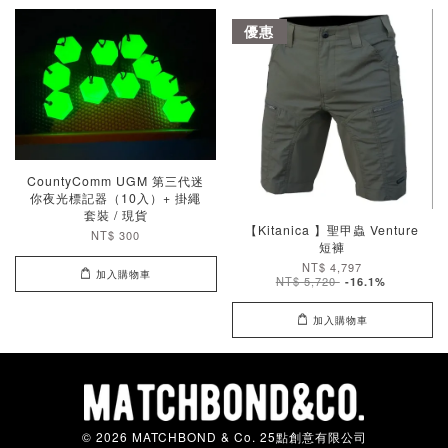
優惠
CountyComm UGM 第三代迷
你夜光標記器（10入）+ 掛繩
套裝 / 現貨
【Kitanica 】聖甲蟲 Venture
NT$ 300
短褲
NT$ 4,797
加入購物車
NT$ 5,720
-16.1%
加入購物車
© 2026 MATCHBOND & Co. 25點創意有限公司