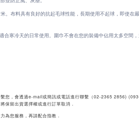
遮蓋臉部並防止風、灰塵。
/平方米。布料具有良好的抗起毛球性能，長期使用不起球，即使
適合寒冷天的日常使用。圍巾不會在您的裝備中佔用太多空間，
過e-mail或簡訊或電話進行聯繫（02-2365 2856) (09
們將保留出貨選擇權或進行訂單取消．
盡力為您服務，再請配合指教．