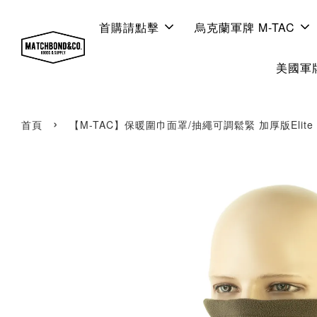
首購請點擊
烏克蘭軍牌 M-TAC
美國軍牌
›
首頁
【M-TAC】保暖圍巾面罩/抽繩可調鬆緊 加厚版Elite Po