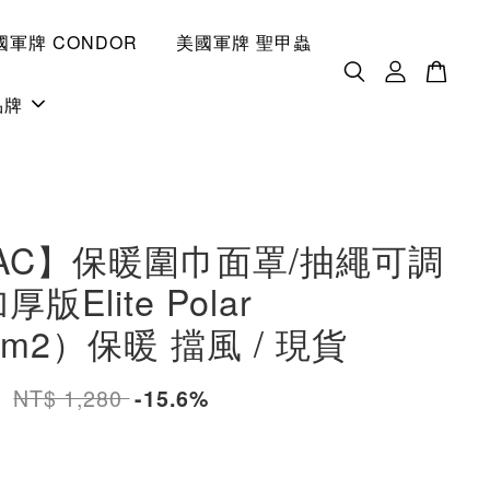
國軍牌 CONDOR
美國軍牌 聖甲蟲
品牌
TAC】保暖圍巾面罩/抽繩可調
版Elite Polar
/m2）保暖 擋風 / 現貨
0
NT$ 1,280
-15.6%