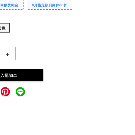
定回饋獎勵金
8月指定類別兩件88折
黑色
+
加入購物車