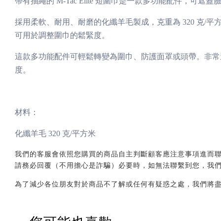
帶有抽繩的 M-Tac Elite 短圍巾是一款多功能配件，可
採用柔軟、耐用、耐磨的化纖羊毛製成，克重為 320 克
可用於調整圍巾的鬆緊度。
這款多功能配件可輕鬆轉變為圍巾、防護面罩或頭帶。非常
度。
材料：
化纖
羊毛 320 克/平方米
我們的客服會依照您購買的商品自主判斷顧客應注意事項進而聯繫您，會透
請務必回覆（不用擔心是詐騙）必要時，如無法聯繫到您，我
為了減少各位朋友對於商品不了解或任何有疑惑之處，我們將