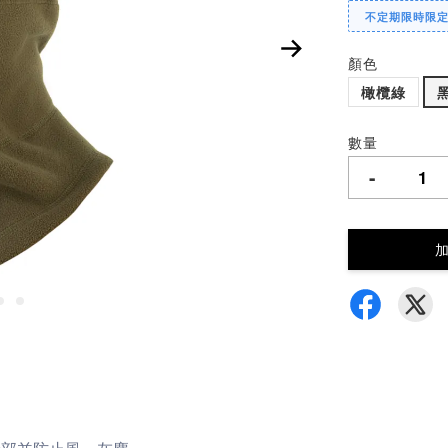
不定期限時限
顏色
橄欖綠
數量
-