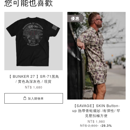
您可能也喜歡
優惠
【 BUNKER 27 】SR-71黑鳥
/ 實色為深灰色 / 現貨
NT$ 1,680
加入購物車
【SAVAGE】SKIN Button-
up 熱帶青蛙襯衫 /有彈性/ 罕
見壓扣極方便
NT$ 1,980
NT$ 2,800
-29.3%