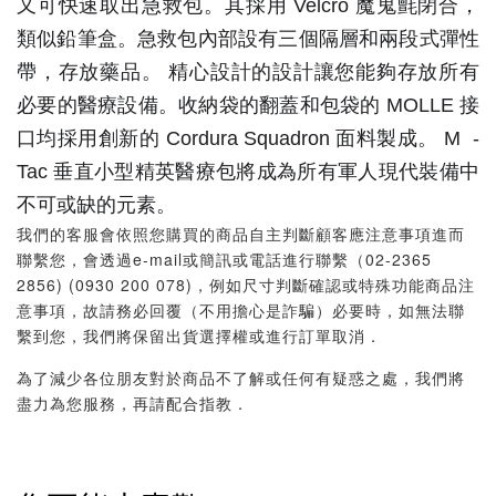
又可快速取出急救包。其採用 Velcro 魔鬼氈閉合，
類似鉛筆盒。急救包內部設有三個隔層和兩段式彈性
帶，存放藥品。
精心設計的設計讓您能夠存放所有
必要的醫療設備。收納袋的翻蓋和包袋的 MOLLE 接
口均採用創新的 Cordura Squadron 面料製成。 M
-
Tac 垂直小型精英醫療包將成為所有軍人現代裝備中
不可或缺的元素。
我們的客服會依照您購買的商品自主判斷顧客應注意事項進而
聯繫您，會透過e-mail或簡訊或電話進行聯繫（02-2365
2856) (0930 200 078)，例如尺寸判斷確認或特殊功能商品注
意事項，故請務必回覆（不用擔心是詐騙）必要時，如無法聯
繫到您，我們將保留出貨選擇權或進行訂單取消．
為了減少各位朋友對於商品不了解或任何有疑惑之處，我們將
盡力為您服務，再請配合指教．