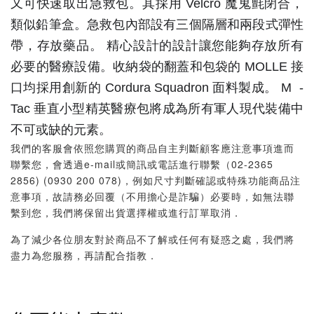
又可快速取出急救包。其採用 Velcro 魔鬼氈閉合，
類似鉛筆盒。急救包內部設有三個隔層和兩段式彈性
帶，存放藥品。
精心設計的設計讓您能夠存放所有
必要的醫療設備。收納袋的翻蓋和包袋的 MOLLE 接
口均採用創新的 Cordura Squadron 面料製成。 M
-
Tac 垂直小型精英醫療包將成為所有軍人現代裝備中
不可或缺的元素。
我們的客服會依照您購買的商品自主判斷顧客應注意事項進而
聯繫您，會透過e-mail或簡訊或電話進行聯繫（02-2365
2856) (0930 200 078)，例如尺寸判斷確認或特殊功能商品注
意事項，故請務必回覆（不用擔心是詐騙）必要時，如無法聯
繫到您，我們將保留出貨選擇權或進行訂單取消．
為了減少各位朋友對於商品不了解或任何有疑惑之處，我們將
盡力為您服務，再請配合指教．