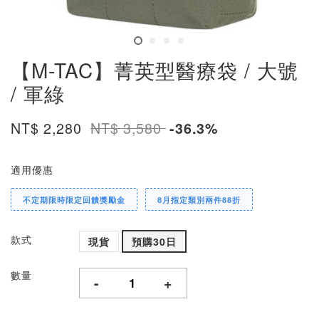
【M-TAC】菁英型醫療袋 / 大號
/ 軍綠
NT$ 2,280
NT$ 3,580
-36.3%
適用優惠
不定期限時限定回饋獎勵金
8月指定類別兩件88折
款式
現貨
預購30日
數量
-
+