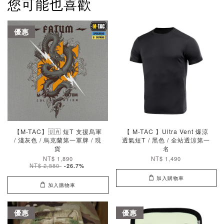
您可能也喜歡
優惠
【M-TAC】🇺🇦 短T 支援烏軍
【 M-TAC 】Ultra Vent 爆涼
/ 淺灰色 / 烏克蘭第一軍牌 / 現
透氣短T / 黑色 / 全站透涼第一
貨
名
NT$ 1,890
NT$ 1,490
NT$ 2,580
-26.7%
加入購物車
加入購物車
優惠
優惠