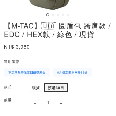
【M-TAC】🇺🇦 圓盾包 跨肩款 /
EDC / HEX款 / 綠色 / 現貨
NT$ 3,980
適用優惠
不定期限時限定回饋獎勵金
8月指定類別兩件88折
款式
現貨
預購30日
數量
-
+