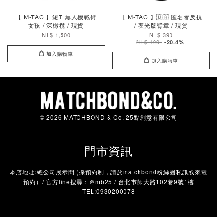
【 M-TAC 】短T 無人機戰術
【 M-TAC 】🇺🇦 匿名者反抗
女孩 / 深橄欖 / 現貨
/ 夜光版臂章 / 現貨
NT$ 1,500
NT$ 390
NT$ 490
-20.4%
加入購物車
加入購物車
© 2026 MATCHBOND & Co. 25點創意有限公司
門市資訊
本店地址:總公司展示間 (採預約制，請於matchbond粉絲團私訊或來電
預約）/ 官方line搜尋：＠mb25 / 台北市師大路102巷9號1樓
TEL:0930200078