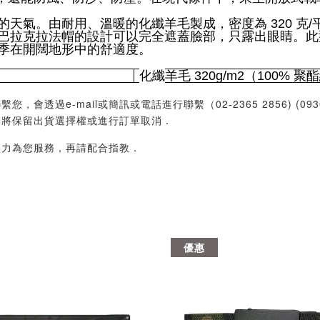
的天氣。由耐用、溫暖的
化纖
羊毛製成，密度為 320 
巴拉克拉法帽的設計可以完全遮蓋臉部，只露出眼睛。此
季在開闊地形中的舒適度。
化纖
羊毛 320g/m2（100% 
過e-mail或簡訊或電話進行聯繫（02-2365 2856) (09
們將保留出貨選擇權或進行訂單取消．
盡力為您服務，再請配合指教．
優惠