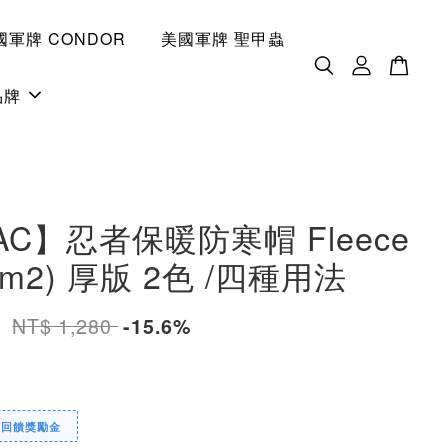
國軍牌 CONDOR
美國軍牌 聖甲蟲
品牌
AC】忍者保暖防寒帽 Fleece
g/m2) 厚版 2色 /四種用法
0
NT$ 1,280
-15.6%
定回饋獎勵金