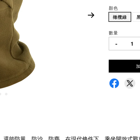
顏色
橄欖綠
數量
-
溫暖，還能防風、防沙、防塵。在現代條件下，乘坐開放式