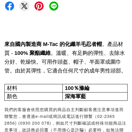
來自國內製造商 M-Tac 的化纖羊毛忍者帽
。產品材
質 -
100% 聚酯纖維
。溫暖、有足夠的彈性、去除水
分好、乾燥快。可用作頭盔、帽子、半面罩或圍巾
管。由於其彈性，它適合任何尺寸的成年男性頭部。
材料
100％滌綸
顏色
深海軍藍
我們的客服會依照您購買的商品自主判斷顧客應注意事項進而
聯繫您，會透過e-mail或簡訊或電話進行聯繫（02-2365
2856) (0930 200 078)，例如尺寸判斷確認或特殊功能商品注
意事項，故請務必回覆（不用擔心是詐騙）必要時，如無法聯