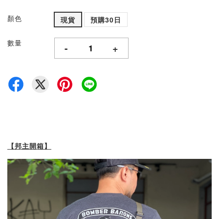
顏色
現貨
預購30日
數量
-
+
【邦主開箱】