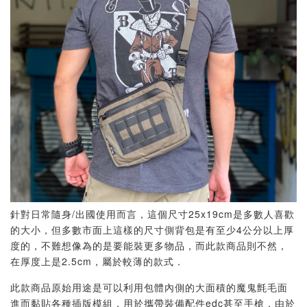
針對日常隨身/出國使用而言，這個尺寸25x19cm是多數人喜歡
的大小，但多數市面上這樣的尺寸側背包是有至少4公分以上厚
度的，不難想像為的是要能裝更多物品，而此款商品則不然，
在厚度上是2.5cm，屬於較薄的款式．
此款商品原始用途是可以利用包體內側的大面積的魔鬼氈毛面
進而黏貼各種插版模組，用於攜帶裝備配件edc甚至手槍．由於