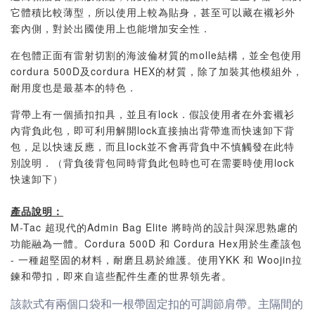
它體積比較薄型，所以使用上較為貼身，甚至可以藏在襯衫外
套內側，對於出國使用上也能增加安全性．
在包體正面有雷射切割的海波倫材質的molle結構，並全包使用
cordura 500D及cordura HEX的材質，除了加裝其他模組外，
耐用度也是最基本的特色．
背帶上有一個插扣扣具，並且有lock．假設使用者在外套襯衫
內背負此包，即可利用解開lock直接抽出背帶進而快速卸下背
包，足以快速反應，而且lock並不會再背負中不慎觸發在此特
別說明．（背負後背包同時背負此包時也可在需要時使用lock
快速卸下）
產品說明：
M-Tac 超現代的Admin Bag Elite 將時尚的設計與深思熟慮的
功能融為一體。Cordura 500D 和 Cordura Hex用於生產該包
- 一種超堅固的材料，耐磨且易於維護。使用YKK 和 Woojin拉
鍊和帶扣，即來自這些配件生產的世界領先者。
該款式有兩個口袋和一根帶固定扣的可調節肩帶。主隔間的