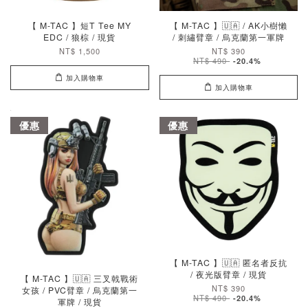
【 M-TAC 】短T Tee MY
【 M-TAC 】🇺🇦 / AK小樹懶
EDC / 狼棕 / 現貨
/ 刺繡臂章 / 烏克蘭第一軍牌
NT$ 1,500
NT$ 390
NT$ 490
-20.4%
加入購物車
加入購物車
優惠
優惠
【 M-TAC 】🇺🇦 匿名者反抗
/ 夜光版臂章 / 現貨
【 M-TAC 】🇺🇦 三叉戟戰術
NT$ 390
女孩 / PVC臂章 / 烏克蘭第一
NT$ 490
-20.4%
軍牌 / 現貨