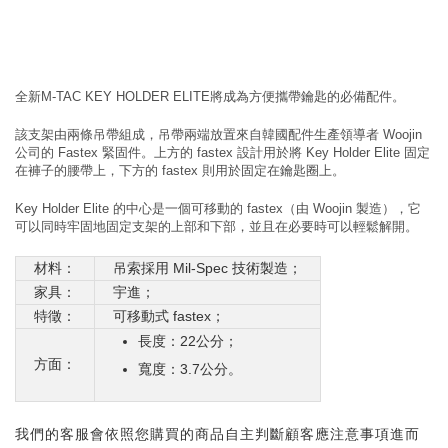
全新M-TAC KEY HOLDER ELITE將成為方便攜帶鑰匙的必備配件。
該支架由兩條吊帶組成，吊帶兩端放置來自韓國配件生產領導者 Woojin
公司的 Fastex 緊固件。上方的 fastex 設計用於將 Key Holder Elite 固定
在褲子的腰帶上，下方的 fastex 則用於固定在鑰匙圈上。
Key Holder Elite 的中心是一個可移動的 fastex（由 Woojin 製造），它
可以同時牢固地固定支架的上部和下部，並且在必要時可以輕鬆解開。
材料：
吊索採用 Mil-Spec 技術製造；
家具：
宇進；
特徵：
可移動式 fastex；
長度：22公分；
方面：
寬度：3.7公分。
我們的客服會依照您購買的商品自主判斷顧客應注意事項進而