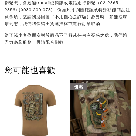
聯繫您，會透過e-mail或簡訊或電話進行聯繫（02-2365
2856) (0930 200 078)，例如尺寸判斷確認或特殊功能商品注
意事項，故請務必回覆（不用擔心是詐騙）必要時，如無法聯
繫到您，我們將保留出貨選擇權或進行訂單取消．
為了減少各位朋友對於商品不了解或任何有疑惑之處，我們將
盡力為您服務，再請配合指教．
您可能也喜歡
優惠