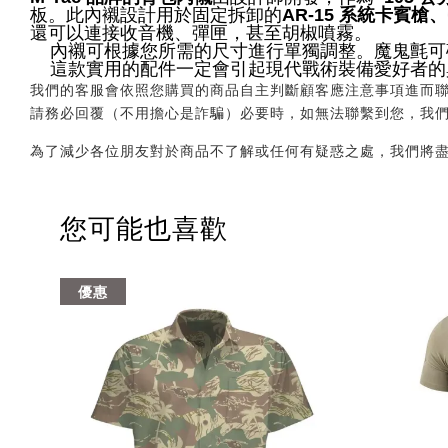
板。此內襯設計用於固定拆卸的
AR-15 系統卡賓槍、
還可以連接收音機、彈匣，甚至胡椒噴霧。
內襯可根據您所需的尺寸進行單獨調整。魔鬼氈可
這款實用的配件一定會引起現代戰術裝備愛好者的
我們的客服會依照您購買的商品自主判斷顧客應注意事項進而聯繫您，會透
請務必回覆（不用擔心是詐騙）必要時，如無法聯繫到您，我
為了減少各位朋友對於商品不了解或任何有疑惑之處，我們將
您可能也喜歡
優惠