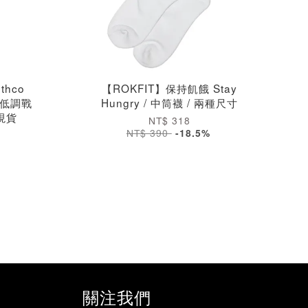
thco
【ROKFIT】保持飢餓 Stay
夏季低調戰
Hungry / 中筒襪 / 兩種尺寸
/現貨
NT$ 318
NT$ 390
-18.5%
關注我們