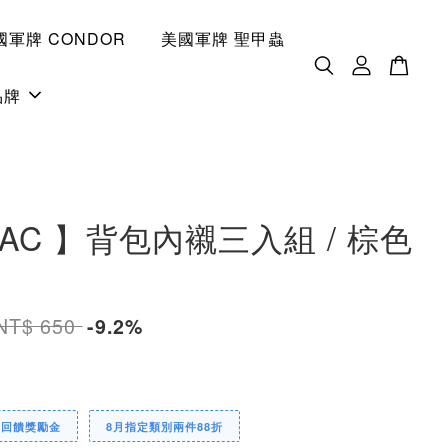
國軍牌 CONDOR
美國軍牌 聖甲蟲
品牌
TAC 】背包內襯三入組 / 棕色
NT$ 650
-9.2%
定回饋獎勵金
8月指定類別兩件88折