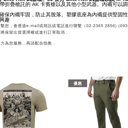
帶折疊槍託的 AK 卡賓槍以及其他小型武器。內襯可以
確保內襯牢固，防止其脫落。塑膠底座為內襯提供堅固性
興趣
過e-mail或簡訊或電話進行聯繫（02-2365 2856) (09
們將保留出貨選擇權或進行訂單取消．
盡力為您服務，再請配合指教．
優惠