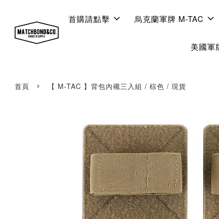
首購請點擊
烏克蘭軍牌 M-TAC
美國軍牌
›
首頁
【 M-TAC 】背包內襯三入組 / 棕色 / 現貨