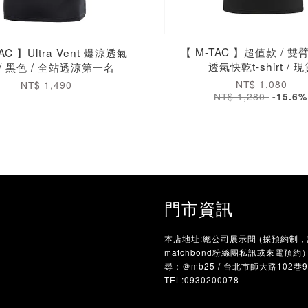
【 M-TAC 】超值款 / 
AC 】Ultra Vent 爆涼透氣
透氣快乾t-shirt / 
 / 黑色 / 全站透涼第一名
NT$ 1,080
NT$ 1,490
NT$ 1,280
-15.6%
門市資訊
本店地址:總公司展示間 (採預約制
matchbond粉絲團私訊或來電預約）/
尋：＠mb25 / 台北市師大路102巷
TEL:0930200078