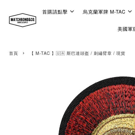
首購請點擊
烏克蘭軍牌 M-TAC
美國軍牌
›
首頁
【 M-TAC 】🇺🇦 斯巴達頭盔 / 刺繡臂章 / 現貨