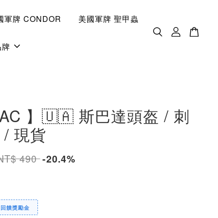
國軍牌 CONDOR
美國軍牌 聖甲蟲
品牌
TAC 】🇺🇦 斯巴達頭盔 / 刺
/ 現貨
NT$ 490
-20.4%
定回饋獎勵金